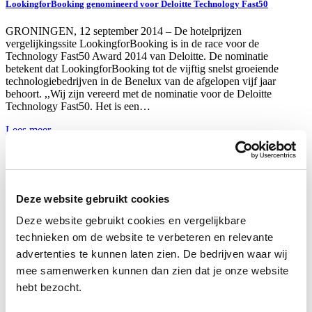
LookingforBooking genomineerd voor Deloitte Technology Fast50
GRONINGEN, 12 september 2014 – De hotelprijzen
vergelijkingssite LookingforBooking is in de race voor de
Technology Fast50 Award 2014 van Deloitte. De nominatie
betekent dat LookingforBooking tot de vijftig snelst groeiende
technologiebedrijven in de Benelux van de afgelopen vijf jaar
behoort. ,,Wij zijn vereerd met de nominatie voor de Deloitte
Technology Fast50. Het is een…
Lees meer
12 september 2014
Bencom.nl volledig vernieuwd!
Sinds 13 mei heeft Bencom.nl een nieuwe frisse look. Na de
Deze website gebruikt cookies
vernieuwing van Bellen.com, Energiewereld.nl en Gaslicht.com is
Deze website gebruikt cookies en vergelijkbare
nu ook het design van bedrijfssite aangepakt. Met het nieuwe
uiterlijk willen we informatief en toegankelijk zijn voor
technieken om de website te verbeteren en relevante
consumenten, bedrijven en andere instellingen. En niet alleen op de
advertenties te kunnen laten zien. De bedrijven waar wij
desktop, de site is nu ook optimaal te bekijken…
mee samenwerken kunnen dan zien dat je onze website
Lees meer
hebt bezocht.
14 mei 2014