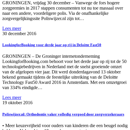
GRONINGEN, vrijdag 30 december – Vanwege de fors hogere
zorgpremies in 2017 stappen consumenten tot nu toe massaal over
naar een andere, voordeligere polis. Via de onafhankelijke
zorgvergelijkingssite Poliswijzer.nl zijn tot…
Lees meer
30 december 2016
LookingforBooking voor derde jaar op rij in Deloitte Fast50
GRONINGEN – De Groninger internetonderneming
LookingforBooking.com behoort voor het derde jaar op rij tot de 50
technologiebedrijven in Nederland met de snelst groeiende omzet
van de afgelopen vier jaar. Dit werd donderdagavond 13 oktober
bekend gemaakt tijdens de feestelijke uitreiking van de Deloitte
Technology Fast50 Award 2016 in Amsterdam. Met een omzetgroei
van 334% eindigde…
Lees meer
19 oktober 2016
Poliswijzer.nl: Orthodontie vaker volledig vergoed door zorgverzekeraars
• Meer keuzevrijheid voor ouders van kinderen die een beugel nodig