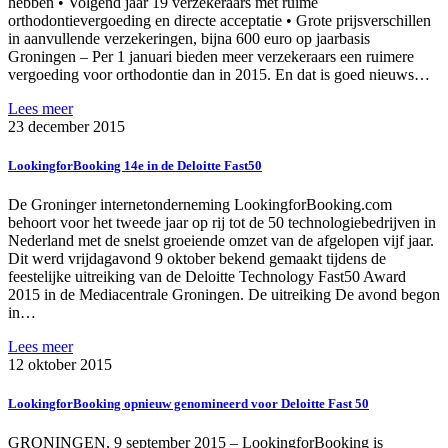
hebben • Volgend jaar 19 verzekeraars met ruime
orthodontievergoeding en directe acceptatie • Grote prijsverschillen
in aanvullende verzekeringen, bijna 600 euro op jaarbasis
Groningen – Per 1 januari bieden meer verzekeraars een ruimere
vergoeding voor orthodontie dan in 2015. En dat is goed nieuws…
Lees meer
23 december 2015
LookingforBooking 14e in de Deloitte Fast50
De Groninger internetonderneming LookingforBooking.com
behoort voor het tweede jaar op rij tot de 50 technologiebedrijven in
Nederland met de snelst groeiende omzet van de afgelopen vijf jaar.
Dit werd vrijdagavond 9 oktober bekend gemaakt tijdens de
feestelijke uitreiking van de Deloitte Technology Fast50 Award
2015 in de Mediacentrale Groningen. De uitreiking De avond begon
in…
Lees meer
12 oktober 2015
LookingforBooking opnieuw genomineerd voor Deloitte Fast 50
GRONINGEN, 9 september 2015 – LookingforBooking is