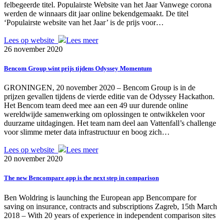
felbegeerde titel. Populairste Website van het Jaar Vanwege corona
werden de winnaars dit jaar online bekendgemaakt. De titel
‘Populairste website van het Jaar’ is de prijs voor…
Lees op website
Lees meer
26 november 2020
Bencom Group wint prijs tijdens Odyssey Momentum
GRONINGEN, 20 november 2020 – Bencom Group is in de
prijzen gevallen tijdens de vierde editie van de Odyssey Hackathon.
Het Bencom team deed mee aan een 49 uur durende online
wereldwijde samenwerking om oplossingen te ontwikkelen voor
duurzame uitdagingen. Het team nam deel aan Vattenfall’s challenge
voor slimme meter data infrastructuur en boog zich…
Lees op website
Lees meer
20 november 2020
The new Bencompare app is the next step in comparison
Ben Woldring is launching the European app Bencompare for
saving on insurance, contracts and subscriptions Zagreb, 15th March
2018 – With 20 years of experience in independent comparison sites