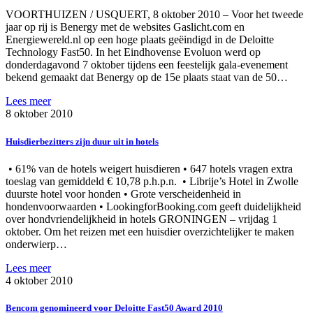
VOORTHUIZEN / USQUERT, 8 oktober 2010 – Voor het tweede
jaar op rij is Benergy met de websites Gaslicht.com en
Energiewereld.nl op een hoge plaats geëindigd in de Deloitte
Technology Fast50. In het Eindhovense Evoluon werd op
donderdagavond 7 oktober tijdens een feestelijk gala-evenement
bekend gemaakt dat Benergy op de 15e plaats staat van de 50…
Lees meer
8 oktober 2010
Huisdierbezitters zijn duur uit in hotels
• 61% van de hotels weigert huisdieren • 647 hotels vragen extra
toeslag van gemiddeld € 10,78 p.h.p.n. • Librije’s Hotel in Zwolle
duurste hotel voor honden • Grote verscheidenheid in
hondenvoorwaarden • LookingforBooking.com geeft duidelijkheid
over hondvriendelijkheid in hotels GRONINGEN – vrijdag 1
oktober. Om het reizen met een huisdier overzichtelijker te maken
onderwierp…
Lees meer
4 oktober 2010
Bencom genomineerd voor Deloitte Fast50 Award 2010