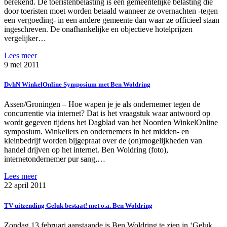
berekend. De toeristenbelasting is een gemeentelijke belasting die
door toeristen moet worden betaald wanneer ze overnachten -tegen
een vergoeding- in een andere gemeente dan waar ze officieel staan
ingeschreven. De onafhankelijke en objectieve hotelprijzen
vergelijker…
Lees meer
9 mei 2011
DvhN WinkelOnline Symposium met Ben Woldring
Assen/Groningen – Hoe wapen je je als ondernemer tegen de
concurrentie via internet? Dat is het vraagstuk waar antwoord op
wordt gegeven tijdens het Dagblad van het Noorden WinkelOnline
symposium. Winkeliers en ondernemers in het midden- en
kleinbedrijf worden bijgepraat over de (on)mogelijkheden van
handel drijven op het internet. Ben Woldring (foto),
internetondernemer pur sang,…
Lees meer
22 april 2011
TV-uitzending Geluk bestaat! met o.a. Ben Woldring
Zondag 13 februari aanstaande is Ben Woldring te zien in ‘Geluk