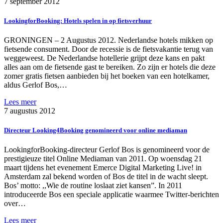
7 september 2012
LookingforBooking: Hotels spelen in op fietsverhuur
GRONINGEN – 2 Augustus 2012. Nederlandse hotels mikken op
fietsende consument. Door de recessie is de fietsvakantie terug van
weggeweest. De Nederlandse hotellerie grijpt deze kans en pakt
alles aan om de fietsende gast te bereiken. Zo zijn er hotels die deze
zomer gratis fietsen aanbieden bij het boeken van een hotelkamer,
aldus Gerlof Bos,…
Lees meer
7 augustus 2012
Directeur Looking4Booking genomineerd voor online mediaman
LookingforBooking-directeur Gerlof Bos is genomineerd voor de
prestigieuze titel Online Mediaman van 2011. Op woensdag 21
maart tijdens het evenement Emerce Digital Marketing Live! in
Amsterdam zal bekend worden of Bos de titel in de wacht sleept.
Bos’ motto: ,,Wie de routine loslaat ziet kansen”. In 2011
introduceerde Bos een speciale applicatie waarmee Twitter-berichten
over…
Lees meer