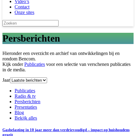
Video’s
Contact
Onze sites
Persberichten
Hieronder een overzicht en archief van ontwikkelingen bij en
rondom Bencom.
Kijk onder
Publicaties
voor een selectie van verschenen publicaties
in de media.
Jaar
Publicaties
Radio & tv
Persberichten
Presentaties
Blog
Bekijk alles
Gasbelasting in 10 jaar meer dan verdrievoudigd – impact op huishoudens
groeit