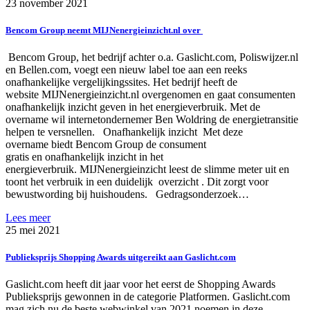
23 november 2021
Bencom Group neemt MIJNenergieinzicht.nl over
Bencom Group, het bedrijf achter o.a. Gaslicht.com, Poliswijzer.nl
en Bellen.com, voegt een nieuw label toe aan een reeks
onafhankelijke vergelijkingssites. Het bedrijf heeft de
website MIJNenergieinzicht.nl overgenomen en gaat consumenten
onafhankelijk inzicht geven in het energieverbruik. Met de
overname wil internetondernemer Ben Woldring de energietransitie
helpen te versnellen. Onafhankelijk inzicht Met deze
overname biedt Bencom Group de consument
gratis en onafhankelijk inzicht in het
energieverbruik. MIJNenergieinzicht leest de slimme meter uit en
toont het verbruik in een duidelijk overzicht . Dit zorgt voor
bewustwording bij huishoudens. Gedragsonderzoek…
Lees meer
25 mei 2021
Publieksprijs Shopping Awards uitgereikt aan Gaslicht.com
Gaslicht.com heeft dit jaar voor het eerst de Shopping Awards
Publieksprijs gewonnen in de categorie Platformen. Gaslicht.com
mag zich nu de beste webwinkel van 2021 noemen in deze