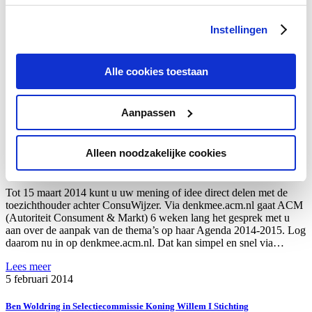
Bellen.com vernieuwd
Instellingen
Zoals jullie waarschijnlijk al is opgevallen, hebben we Bellen.com
vernieuwd. Sinds 9 april is de website volledig opgefrist. Op de
nieuwe Bellen.com vergelijk je nu nog makkelijker en sneller alle
Alle cookies toestaan
toestellen en abonnementen, praat je mee in ons forum, vind je
reviews van mobiele providers en krijg je een nóg
gebruiksvriendelijker advies voor de beste…
Aanpassen
Lees meer
14 april 2014
Alleen noodzakelijke cookies
Deel uw mening met de toezichthouder
Tot 15 maart 2014 kunt u uw mening of idee direct delen met de
toezichthouder achter ConsuWijzer. Via denkmee.acm.nl gaat ACM
(Autoriteit Consument & Markt) 6 weken lang het gesprek met u
aan over de aanpak van de thema’s op haar Agenda 2014-2015. Log
daarom nu in op denkmee.acm.nl. Dat kan simpel en snel via…
Lees meer
5 februari 2014
Ben Woldring in Selectiecommissie Koning Willem I Stichting