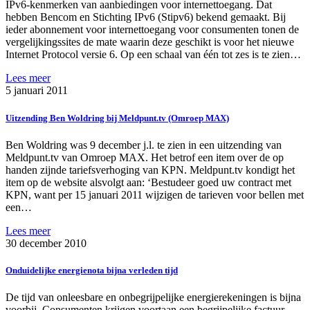
IPv6-kenmerken van aanbiedingen voor internettoegang. Dat
hebben Bencom en Stichting IPv6 (Stipv6) bekend gemaakt. Bij
ieder abonnement voor internettoegang voor consumenten tonen de
vergelijkingssites de mate waarin deze geschikt is voor het nieuwe
Internet Protocol versie 6. Op een schaal van één tot zes is te zien…
Lees meer
5 januari 2011
Uitzending Ben Woldring bij Meldpunt.tv (Omroep MAX)
Ben Woldring was 9 december j.l. te zien in een uitzending van
Meldpunt.tv van Omroep MAX. Het betrof een item over de op
handen zijnde tariefsverhoging van KPN. Meldpunt.tv kondigt het
item op de website alsvolgt aan: ‘Bestudeer goed uw contract met
KPN, want per 15 januari 2011 wijzigen de tarieven voor bellen met
een…
Lees meer
30 december 2010
Onduidelijke energienota bijna verleden tijd
De tijd van onleesbare en onbegrijpelijke energierekeningen is bijna
voorbij. Consumenten krijgen voortaan een begrijpelijke factuur