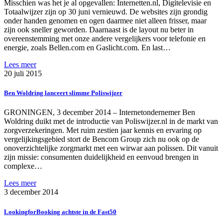
Misschien was het je al opgevallen: Internetten.nl, Digitelevisie en
Totaalwijzer zijn op 30 juni vernieuwd. De websites zijn grondig
onder handen genomen en ogen daarmee niet alleen frisser, maar
zijn ook sneller geworden. Daarnaast is de layout nu beter in
overeenstemming met onze andere vergelijkers voor telefonie en
energie, zoals Bellen.com en Gaslicht.com. En last…
Lees meer
20 juli 2015
Ben Woldring lanceert slimme Poliswijzer
GRONINGEN, 3 december 2014 – Internetondernemer Ben
Woldring duikt met de introductie van Poliswijzer.nl in de markt van
zorgverzekeringen. Met ruim zestien jaar kennis en ervaring op
vergelijkingsgebied stort de Bencom Group zich nu ook op de
onoverzichtelijke zorgmarkt met een wirwar aan polissen. Dit vanuit
zijn missie: consumenten duidelijkheid en eenvoud brengen in
complexe…
Lees meer
3 december 2014
LookingforBooking achtste in de Fast50