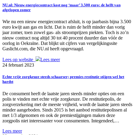
NU.nl: Nieuw energiecontract kost nog ‘maar’ 3.500 euro: de helft van
afgelopen zomer
Wie nu een nieuw energiecontract afsluit, is op jaarbasis bijna 3.500
euro kwijt aan gas en licht. Dat is ruim de helft minder dan vorig
jaar zomer, toen zowel gas- als stroomprijzen piekten. Toch is zo’n
nieuw contract nog altijd 30 tot 40 procent duurder dan vóór de
oorlog in Oekraïne. Dat blijkt uit cijfers van vergelijkingssite
Gaslicht.com, die NU.nl heeft opgevraagd.
Lees op website
Lees meer
24 februari 2023
Echte vrije zorgkeuze steeds schaarser; premies restitutie stijgen wel het
hardst
De consument heeft de laatste jaren steeds minder opties om een
polis te vinden met echte vrije zorgkeuze. De restitutiepolis, de
zorgverzekering met de meeste vrijheid, wordt de laatste jaren steeds
minder aangeboden. Sinds 2015 is het aanbod restitutiepolissen al
met 1/3 afgenomen en ook de premiestijgingen maken deze
zorgpolis niet interessanter voor consumenten. Integendeel,…
Lees meer