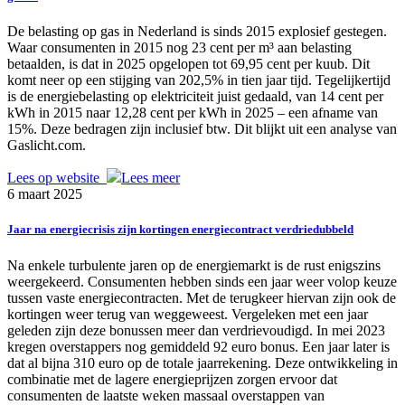
De belasting op gas in Nederland is sinds 2015 explosief gestegen.
Waar consumenten in 2015 nog 23 cent per m³ aan belasting
betaalden, is dat in 2025 opgelopen tot 69,95 cent per kuub. Dit
komt neer op een stijging van 202,5% in tien jaar tijd. Tegelijkertijd
is de energiebelasting op elektriciteit juist gedaald, van 14 cent per
kWh in 2015 naar 12,28 cent per kWh in 2025 – een afname van
15%. Deze bedragen zijn inclusief btw. Dit blijkt uit een analyse van
Gaslicht.com.
Lees op website
Lees meer
6 maart 2025
Jaar na energiecrisis zijn kortingen energiecontract verdriedubbeld
Na enkele turbulente jaren op de energiemarkt is de rust enigszins
weergekeerd. Consumenten hebben sinds een jaar weer volop keuze
tussen vaste energiecontracten. Met de terugkeer hiervan zijn ook de
kortingen weer terug van weggeweest. Vergeleken met een jaar
geleden zijn deze bonussen meer dan verdrievoudigd. In mei 2023
kregen overstappers nog gemiddeld 92 euro bonus. Een jaar later is
dat al bijna 310 euro op de totale jaarrekening. Deze ontwikkeling in
combinatie met de lagere energieprijzen zorgen ervoor dat
consumenten de laatste weken massaal overstappen van