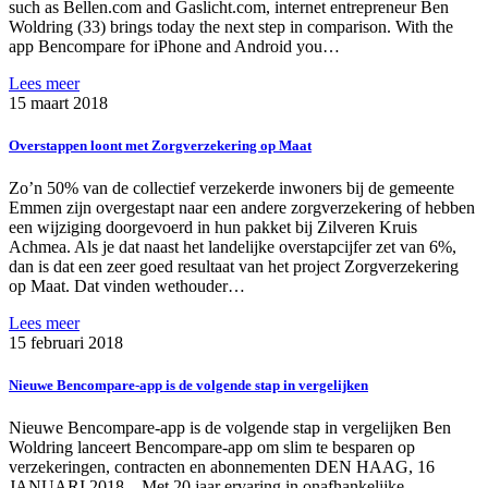
such as Bellen.com and Gaslicht.com, internet entrepreneur Ben
Woldring (33) brings today the next step in comparison. With the
app Bencompare for iPhone and Android you…
Lees meer
15 maart 2018
Overstappen loont met Zorgverzekering op Maat
Zo’n 50% van de collectief verzekerde inwoners bij de gemeente
Emmen zijn overgestapt naar een andere zorgverzekering of hebben
een wijziging doorgevoerd in hun pakket bij Zilveren Kruis
Achmea. Als je dat naast het landelijke overstapcijfer zet van 6%,
dan is dat een zeer goed resultaat van het project Zorgverzekering
op Maat. Dat vinden wethouder…
Lees meer
15 februari 2018
Nieuwe Bencompare-app is de volgende stap in vergelijken
Nieuwe Bencompare-app is de volgende stap in vergelijken Ben
Woldring lanceert Bencompare-app om slim te besparen op
verzekeringen, contracten en abonnementen DEN HAAG, 16
JANUARI 2018 – Met 20 jaar ervaring in onafhankelijke