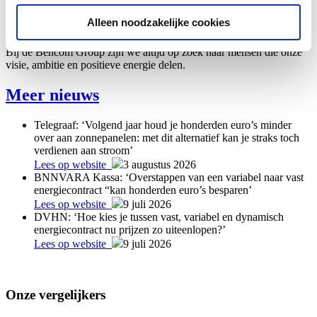
Vacatures
Bekijk alle vacatures
Alleen noodzakelijke cookies
Bij de Bencom Group zijn we altijd op zoek naar mensen die onze
visie, ambitie en positieve energie delen.
Meer nieuws
Telegraaf: ‘Volgend jaar houd je honderden euro’s minder
over aan zonnepanelen: met dit alternatief kan je straks toch
verdienen aan stroom’
Lees op website
3 augustus 2026
BNNVARA Kassa: ‘Overstappen van een variabel naar vast
energiecontract “kan honderden euro’s besparen’
Lees op website
9 juli 2026
DVHN: ‘Hoe kies je tussen vast, variabel en dynamisch
energiecontract nu prijzen zo uiteenlopen?’
Lees op website
9 juli 2026
Onze vergelijkers