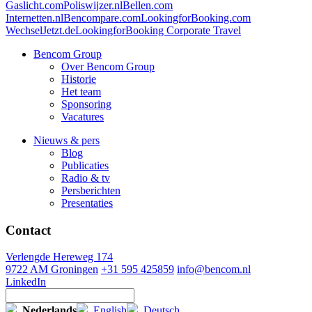
Gaslicht.com
Poliswijzer.nl
Bellen.com
Internetten.nl
Bencompare.com
LookingforBooking.com
WechselJetzt.de
LookingforBooking Corporate Travel
Bencom Group
Over Bencom Group
Historie
Het team
Sponsoring
Vacatures
Nieuws & pers
Blog
Publicaties
Radio & tv
Persberichten
Presentaties
Contact
Verlengde Hereweg 174
9722 AM Groningen
+31 595 425859
info@bencom.nl
LinkedIn
Nederlands
English
Deutsch