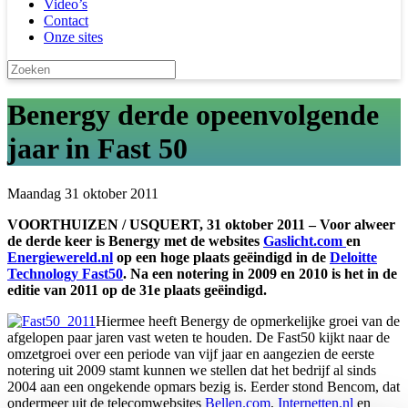
Video’s
Contact
Onze sites
Benergy derde opeenvolgende
jaar in Fast 50
Maandag 31 oktober 2011
VOORTHUIZEN / USQUERT, 31 oktober 2011 – Voor alweer
de derde keer is Benergy met de websites
Gaslicht.com
en
Energiewereld.nl
op een hoge plaats geëindigd in de
Deloitte
Technology Fast50
. Na een notering in 2009 en 2010 is het in de
editie van 2011 op de 31e plaats geëindigd.
Hiermee heeft Benergy de opmerkelijke groei van de
afgelopen paar jaren vast weten te houden. De Fast50 kijkt naar de
omzetgroei over een periode van vijf jaar en aangezien de eerste
notering uit 2009 stamt kunnen we stellen dat het bedrijf al sinds
2004 aan een ongekende opmars bezig is. Eerder stond Bencom, dat
ondermeer uit de telecomwebsites
Bellen.com
,
Internetten.nl
en