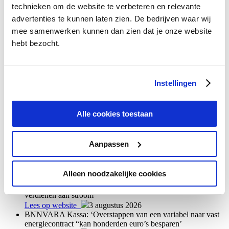
technieken om de website te verbeteren en relevante
energiecontract. Dit blijkt uit analyse van
Gaslicht.com
.
advertenties te kunnen laten zien. De bedrijven waar wij
Publicaties
mee samenwerken kunnen dan zien dat je onze website
Radio & tv
hebt bezocht.
Persberichten
Presentaties
Persfoto’s en logo’s
Blog
Blog
Instellingen
Vacatures
Bekijk alle vacatures
Alle cookies toestaan
Bij de Bencom Group zijn we altijd op zoek naar mensen die onze
visie, ambitie en positieve energie delen.
Aanpassen
Meer nieuws
Alleen noodzakelijke cookies
Telegraaf: ‘Volgend jaar houd je honderden euro’s minder
over aan zonnepanelen: met dit alternatief kan je straks toch
verdienen aan stroom’
Lees op website
3 augustus 2026
BNNVARA Kassa: ‘Overstappen van een variabel naar vast
energiecontract “kan honderden euro’s besparen’