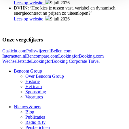
Lees op website
9 juli 2026
DVHN: ‘Hoe kies je tussen vast, variabel en dynamisch
energiecontract nu prijzen zo uiteenlopen?’
Lees op website
9 juli 2026
Onze vergelijkers
Gaslicht.com
Poliswijzer.nl
Bellen.com
Internetten.nl
Bencompare.com
LookingforBooking.com
WechselJetzt.de
LookingforBooking Corporate Travel
Bencom Group
Over Bencom Group
Historie
Het team
Sponsoring
Vacatures
Nieuws & pers
Blog
Publicaties
Radio & tv
Persberichten