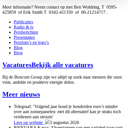
Meer informatie? Neem contact op met Ben Woldring, T 0595-
425859 of Erik Smith T 0342-411350 of 06-21214717 .
Publicaties
Radio & tv
Persberichten
Presentaties
Persfoto’s en logo’s
Blog
Blog
Vacatures
Bekijk alle vacatures
Bij de Bencom Group zijn we altijd op zoek naar mensen die onze
visie, ambitie en positieve energie delen.
Meer nieuws
Telegraaf: ‘Volgend jaar houd je honderden euro’s minder
over aan zonnepanelen: met dit alternatief kan je straks toch
verdienen aan stroom’
Lees op website
3 augustus 2026
BNNVARA Kassa: ‘Overstappen van een variabel naar vast