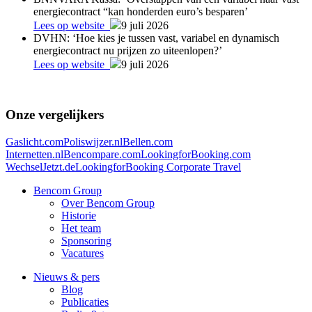
energiecontract “kan honderden euro’s besparen’
Lees op website
9 juli 2026
DVHN: ‘Hoe kies je tussen vast, variabel en dynamisch
energiecontract nu prijzen zo uiteenlopen?’
Lees op website
9 juli 2026
Onze vergelijkers
Gaslicht.com
Poliswijzer.nl
Bellen.com
Internetten.nl
Bencompare.com
LookingforBooking.com
WechselJetzt.de
LookingforBooking Corporate Travel
Bencom Group
Over Bencom Group
Historie
Het team
Sponsoring
Vacatures
Nieuws & pers
Blog
Publicaties