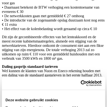
voor gas
• Daarnaast betekent de BTW verhoging een kostentoename van
eveneens € 30
• De netwerkkosten gaan met gemiddeld € 27 omhoog
• De introductie van de zogenaamde opslag duurzaam kost nog eens
€ 11 extra
• Het effect van de kolenbelasting wordt geraamd op circa € 10
Dit zijn de gecombineerde effecten van het lenteakkoord en de
meest recente kabinetsmaatregelen, alsmede een stijging van de
netwerktarieven. Hierdoor ontkomt de consument niet aan een fikse
stijging van zijn energienota. De totale verhoging 2013 zal zo
uitkomen op ruim € 110 voor een gemiddeld huishouden met een
verbruik van 3500 kWh en 1800 m³ gas.
Daling gasprijs standaard tarieven
Wel kunnen de klanten van Nuon en Eneco rekening houden met
een daling van de standaard gastarieven in het eerste halfjaar 2013.
Deze leveranciers hebben namelijk aangekondigd dat de kosten van
het gas per 1 januari met ca. € 80 tot € 90 zullen dalen. Voor hun
klanten die nog het standaardtarief hebben, wordt de
kostenverhoging hierdoor in elk geval in het eerste halfjaar
gematigd. Verwacht mag worden dat Essent op ongeveer dezelfde
Deze website gebruikt cookies
bijstelling zal uitkomen. Delta daarentegen had al een gunstiger
gasprijs en zal haar tarief nauwelijks wijzigen. Voor de