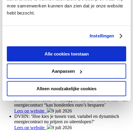
mee samenwerken kunnen dan zien dat je onze website
Innovaties
hebt bezocht.
Online marketing
Licenties / white labels
Vacatures
Bekijk alle vacatures
Instellingen
Bij de Bencom Group zijn we altijd op zoek naar mensen die onze
visie, ambitie en positieve energie delen.
Alle cookies toestaan
Meer nieuws
Aanpassen
Telegraaf: ‘Volgend jaar houd je honderden euro’s minder
over aan zonnepanelen: met dit alternatief kan je straks toch
verdienen aan stroom’
Alleen noodzakelijke cookies
Lees op website
3 augustus 2026
BNNVARA Kassa: ‘Overstappen van een variabel naar vast
energiecontract “kan honderden euro’s besparen’
Lees op website
9 juli 2026
DVHN: ‘Hoe kies je tussen vast, variabel en dynamisch
energiecontract nu prijzen zo uiteenlopen?’
Lees op website
9 juli 2026