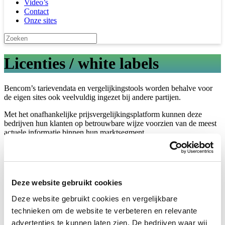
Video’s
Contact
Onze sites
Licenties / white labels
Bencom’s tarievendata en vergelijkingstools worden behalve voor
de eigen sites ook veelvuldig ingezet bij andere partijen.
Met het onafhankelijke prijsvergelijkingsplatform kunnen deze
bedrijven hun klanten op betrouwbare wijze voorzien van de meest
actuele informatie binnen hun marktsegment.
Voorbeelden licentiepartners:
Consumentenbond –
Telefoonabonnementen vergelijken
Deze website gebruikt cookies
Wilt u graag gebruik maken van de gegevens van de Bencom sites,
Deze website gebruikt cookies en vergelijkbare
neem dan
contact
met ons op en informeer naar de mogelijkheden.
technieken om de website te verbeteren en relevante
Producten & diensten
advertenties te kunnen laten zien. De bedrijven waar wij