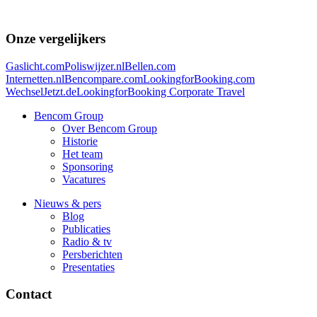
Onze vergelijkers
Gaslicht.com
Poliswijzer.nl
Bellen.com
Internetten.nl
Bencompare.com
LookingforBooking.com
WechselJetzt.de
LookingforBooking Corporate Travel
Bencom Group
Over Bencom Group
Historie
Het team
Sponsoring
Vacatures
Nieuws & pers
Blog
Publicaties
Radio & tv
Persberichten
Presentaties
Contact