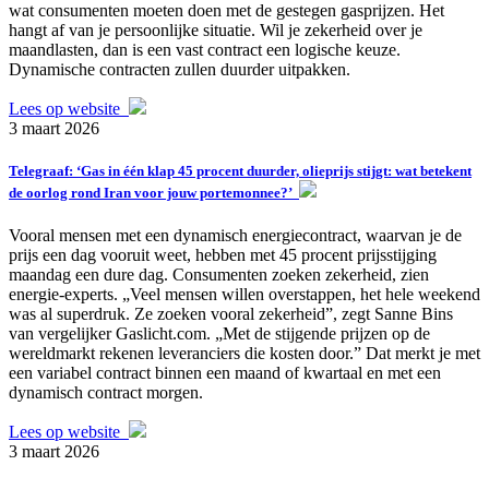
wat consumenten moeten doen met de gestegen gasprijzen. Het
hangt af van je persoonlijke situatie. Wil je zekerheid over je
maandlasten, dan is een vast contract een logische keuze.
Dynamische contracten zullen duurder uitpakken.
Lees op website
3 maart 2026
Telegraaf: ‘Gas in één klap 45 procent duurder, olieprijs stijgt: wat betekent
de oorlog rond Iran voor jouw portemonnee?’
Vooral mensen met een dynamisch energiecontract, waarvan je de
prijs een dag vooruit weet, hebben met 45 procent prijsstijging
maandag een dure dag. Consumenten zoeken zekerheid, zien
energie-experts. „Veel mensen willen overstappen, het hele weekend
was al superdruk. Ze zoeken vooral zekerheid”, zegt Sanne Bins
van vergelijker Gaslicht.com. „Met de stijgende prijzen op de
wereldmarkt rekenen leveranciers die kosten door.” Dat merkt je met
een variabel contract binnen een maand of kwartaal en met een
dynamisch contract morgen.
Lees op website
3 maart 2026