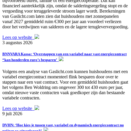
bijvoorbeeld buren, familie of een energiecoöperatie. Dat kan
financieel aantrekkelijk zijn, omdat de salderingsregeling stopt en de
vergoeding voor teruggeleverde stroom lager wordt. Berekeningen
van Gaslicht.com laten zien dat huishoudens met zonnepanelen
vanaf 2027 gemiddeld ruim €300 per jaar aan voordeel verliezen
door het verdwijnen van salderen en de lagere terugleververgoeding.
Lees op website
3 augustus 2026
BNNVARA Kassa: ‘Overstappen van een variabel naar vast energiecontract
“kan honderden euro’s besparen’
Volgens een analyse van Gaslicht.com kunnen huishoudens met een
variabel energiecontract momenteel flink besparen door over te
stappen naar een vast contract. Voor een gemiddeld huishouden gaat
het volgens Ben Woldring om ongeveer 300 tot 430 euro per jaar,
omdat nieuwe vaste contracten vaak goedkoper zijn dan bestaande
variabele contracten.
Lees op website
9 juli 2026
DVHN: ‘Hoe kies je tussen vast, variabel en dynamisch energiecontract nu
prijzen zo uiteenlopen?’