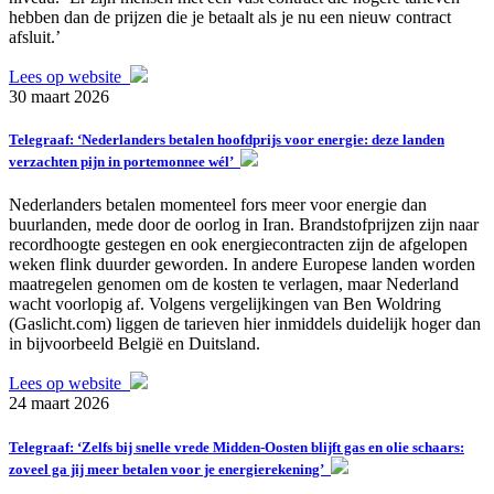
hebben dan de prijzen die je betaalt als je nu een nieuw contract
afsluit.’
Lees op website
30 maart 2026
Telegraaf: ‘Nederlanders betalen hoofdprijs voor energie: deze landen
verzachten pijn in portemonnee wél’
Nederlanders betalen momenteel fors meer voor energie dan
buurlanden, mede door de oorlog in Iran. Brandstofprijzen zijn naar
recordhoogte gestegen en ook energiecontracten zijn de afgelopen
weken flink duurder geworden. In andere Europese landen worden
maatregelen genomen om de kosten te verlagen, maar Nederland
wacht voorlopig af. Volgens vergelijkingen van Ben Woldring
(Gaslicht.com) liggen de tarieven hier inmiddels duidelijk hoger dan
in bijvoorbeeld België en Duitsland.
Lees op website
24 maart 2026
Telegraaf: ‘Zelfs bij snelle vrede Midden-Oosten blijft gas en olie schaars:
zoveel ga jij meer betalen voor je energierekening’