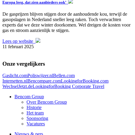
Europa leeg, dat zien aanbieders ook’
De gasprijzen blijven stijgen door de aanhoudende kou, terwijl de
gasopslagen in Nederland sneller leeg raken. Toch verwachten
experts dat we deze winter doorkomen. Wel dreigen de kosten voor
gas en stroom aanzienlijk te stijgen.
Lees op website
11 februari 2025
Onze vergelijkers
Gaslicht.com
Poliswijzer.nl
Bellen.com
Internetten.nl
Bencompare.com
LookingforBooking.com
WechselJetzt.de
LookingforBooking Corporate Travel
Bencom Group
Over Bencom Group
Historie
Het team
Sponsoring
Vacatures
Nieuws & pers