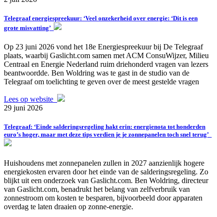
Telegraaf energiespreekuur: ‘Veel onzekerheid over energie: ‘Dit is een
grote misvatting’
Op 23 juni 2026 vond het 18e Energiespreekuur bij De Telegraaf
plaats, waarbij Gaslicht.com samen met ACM ConsuWijzer, Milieu
Centraal en Energie Nederland ruim driehonderd vragen van lezers
beantwoordde. Ben Woldring was te gast in de studio van de
Telegraaf om toelichting te geven over de meest gestelde vragen
Lees op website
29 juni 2026
Telegraaf: ‘Einde salderingsregeling hakt erin: energienota tot honderden
euro’s hoger, maar met deze tips verdien je je zonnepanelen toch snel terug’
Huishoudens met zonnepanelen zullen in 2027 aanzienlijk hogere
energiekosten ervaren door het einde van de salderingsregeling. Zo
blijkt uit een onderzoek van Gaslicht.com. Ben Woldring, directeur
van Gaslicht.com, benadrukt het belang van zelfverbruik van
zonnestroom om kosten te besparen, bijvoorbeeld door apparaten
overdag te laten draaien op zonne-energie.