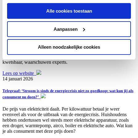
Lees op website
Alle cookies toestaan
10 februari 2026
Telegraaf: ‘Gure winterkou trekt kleine Nederlandse gasvoorraad snel leeg:
Aanpassen
’Grote afhankelijkheid van lng uit VS maakt ons kwetsbaar’
Met de forse kou zondag en komende week zijn de gasvoorraden al
Alleen noodzakelijke cookies
voor ruim de helft opgemaakt. Geen enkel land in Europa heeft zo
weinig voorraad. Bij een strenge winter is Nederland opnieuw
kwetsbaar, waarschuwen experts.
Lees op website
14 januari 2026
Telegraaf: ‘Stroom is sinds de energiecrisis niet zo goedkoop: wat kun jij als
consument nu doen?’
De prijs van elektriciteit daalt. Per kilowattuur betaal je weer
evenveel als voor de uitbraak van de energiecrisis. Huishoudens
hebben ondertussen wel steeds meer elektrische apparatuur, zoals
een droger, warmtepomp, airco, boiler en elektrische auto. Wat kun
je als consument met deze prijs doen?