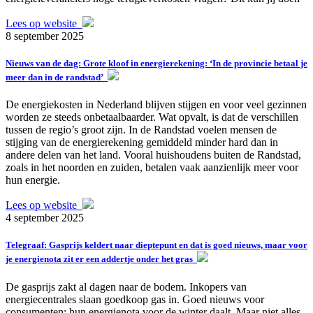
Lees op website
8 september 2025
Nieuws van de dag: Grote kloof in energierekening: ‘In de provincie betaal je
meer dan in de randstad’
De energiekosten in Nederland blijven stijgen en voor veel gezinnen
worden ze steeds onbetaalbaarder. Wat opvalt, is dat de verschillen
tussen de regio’s groot zijn. In de Randstad voelen mensen de
stijging van de energierekening gemiddeld minder hard dan in
andere delen van het land. Vooral huishoudens buiten de Randstad,
zoals in het noorden en zuiden, betalen vaak aanzienlijk meer voor
hun energie.
Lees op website
4 september 2025
Telegraaf: Gasprijs keldert naar dieptepunt en dat is goed nieuws, maar voor
je energienota zit er een addertje onder het gras
De gasprijs zakt al dagen naar de bodem. Inkopers van
energiecentrales slaan goedkoop gas in. Goed nieuws voor
consumenten: hun energienota voor de winter daalt. Maar niet alles