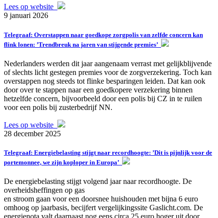
Lees op website
9 januari 2026
Telegraaf: Overstappen naar goedkope zorgpolis van zelfde concern kan
flink lonen: ’Trendbreuk na jaren van stijgende premies’
Nederlanders werden dit jaar aangenaam verrast met gelijkblijvende
of slechts licht gestegen premies voor de zorgverzekering. Toch kan
overstappen nog steeds tot flinke besparingen leiden. Dat kan ook
door over te stappen naar een goedkopere verzekering binnen
hetzelfde concern, bijvoorbeeld door een polis bij CZ in te ruilen
voor een polis bij zusterbedrijf NN.
Lees op website
28 december 2025
Telegraaf: Energiebelasting stijgt naar recordhoogte: ’Dit is pijnlijk voor de
portemonnee, we zijn koploper in Europa’
De energiebelasting stijgt volgend jaar naar recordhoogte. De
overheidsheffingen op gas
en stroom gaan voor een doorsnee huishouden met bijna 6 euro
omhoog op jaarbasis, becijfert vergelijkingssite Gaslicht.com. De
energienota valt daarnaast nog eens circa 25 euro hoger uit door