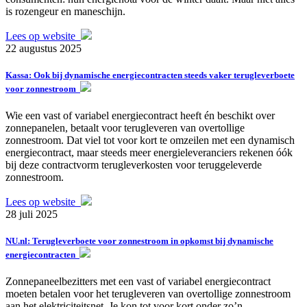
is rozengeur en maneschijn.
Lees op website
22 augustus 2025
Kassa: Ook bij dynamische energiecontracten steeds vaker terugleverboete
voor zonnestroom
Wie een vast of variabel energiecontract heeft én beschikt over
zonnepanelen, betaalt voor terugleveren van overtollige
zonnestroom. Dat viel tot voor kort te omzeilen met een dynamisch
energiecontract, maar steeds meer energieleveranciers rekenen óók
bij deze contractvorm terugleverkosten voor teruggeleverde
zonnestroom.
Lees op website
28 juli 2025
NU.nl: Terugleverboete voor zonnestroom in opkomst bij dynamische
energiecontracten
Zonnepaneelbezitters met een vast of variabel energiecontract
moeten betalen voor het terugleveren van overtollige zonnestroom
aan het elektriciteitsnet. Je kon tot voor kort onder zo’n