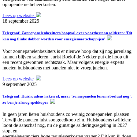
oplopende netbeheerkosten.
Lees op website
18 september 2025
Telegraaf: Zonnepanelenbezitters hoopvol over voortbestaan salderen: ’Dit
kan nog flinke dobber worden voor energiemaatschappijen’
Voor zonnepanelenbezitters is er nieuwe hoop dat zij nog jarenlang
kunnen blijven salderen. Jurist Roelof de Nekker put die hoop uit
een recent gewonnen rechtszaak. Maar volgens energie-experts
moeten huishoudens met panelen niet te vroeg juichen.
Lees op website
9 september 2025
Telegraaf: Huishoudens haken af, maar ’zonnepanelen lonen absoluut nog’:
zo ben je alsnog spekkoper
In geen jaren lieten huishoudens zo weinig zonnepanelen plaatsen.
Terwijl de panelen juist spotgoedkoop zijn. Huishoudens twijfelen:
loont de aanschaf nog, nu de gunstige salderingsregeling in 2027
stopt en
energieleveranciers hoge terugleverkosten vragen? Dit kun jij doen