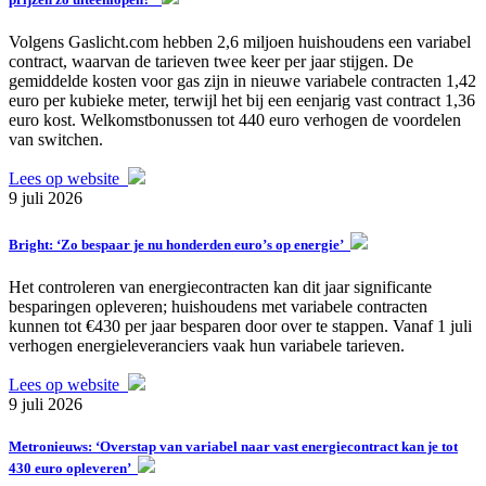
Volgens Gaslicht.com hebben 2,6 miljoen huishoudens een variabel
contract, waarvan de tarieven twee keer per jaar stijgen. De
gemiddelde kosten voor gas zijn in nieuwe variabele contracten 1,42
euro per kubieke meter, terwijl het bij een eenjarig vast contract 1,36
euro kost. Welkomstbonussen tot 440 euro verhogen de voordelen
van switchen.
Lees op website
9 juli 2026
Bright: ‘Zo bespaar je nu honderden euro’s op energie’
Het controleren van energiecontracten kan dit jaar significante
besparingen opleveren; huishoudens met variabele contracten
kunnen tot €430 per jaar besparen door over te stappen. Vanaf 1 juli
verhogen energieleveranciers vaak hun variabele tarieven.
Lees op website
9 juli 2026
Metronieuws: ‘Overstap van variabel naar vast energiecontract kan je tot
430 euro opleveren’