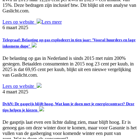
15%. Deze bedragen zijn inclusief btw. Dit blijkt uit een analyse van
Gaslicht.com.
Lees op website
Lees meer
6 maart 2025
Telegraaf: Belasting op gas explodeert in tien jaar: ’Vooral huurders en lage
inkomens dupe’
De belasting op gas in Nederland is sinds 2015 met ruim 200%
gestegen. Betaalden consumenten in 2015 nog 23 cent per kuub, in
2025 is dat 69,95 cent per kuub, blijkt uit een nieuwe vergelijking
van Gaslicht.com.
Lees op website
4 maart 2025
DvhN: De gasprijs blijft hoog. Wat kun je doen met je energiecontract? Deze
tips helpen je kiezen
De gasprijs laat even een lichte daling zien, maar blijft hoog. Er is
genoeg gas om deze winter door te komen, maar voor Gasunie is het
vullen van de gasberging voor komende winter een punt van
zorg. Wat te doen als consument?