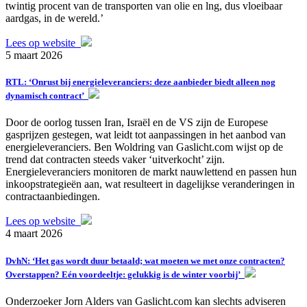
twintig procent van de transporten van olie en lng, dus vloeibaar
aardgas, in de wereld.’
Lees op website
5 maart 2026
RTL: ‘Onrust bij energieleveranciers: deze aanbieder biedt alleen nog
dynamisch contract’
Door de oorlog tussen Iran, Israël en de VS zijn de Europese
gasprijzen gestegen, wat leidt tot aanpassingen in het aanbod van
energieleveranciers. Ben Woldring van Gaslicht.com wijst op de
trend dat contracten steeds vaker ‘uitverkocht’ zijn.
Energieleveranciers monitoren de markt nauwlettend en passen hun
inkoopstrategieën aan, wat resulteert in dagelijkse veranderingen in
contractaanbiedingen.
Lees op website
4 maart 2026
DvhN: ‘Het gas wordt duur betaald; wat moeten we met onze contracten?
Overstappen? Eén voordeeltje: gelukkig is de winter voorbij’
Onderzoeker Jorn Alders van Gaslicht.com kan slechts adviseren