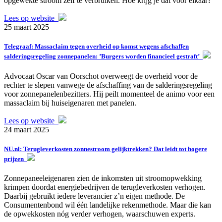
opgewekte stroom zelf te verbruiken. Hoe krijg je dat voor elkaar?
Lees op website
25 maart 2025
Telegraaf: Massaclaim tegen overheid op komst wegens afschaffen
salderingsregeling zonnepanelen: ’Burgers worden financieel gestraft’
Advocaat Oscar van Oorschot overweegt de overheid voor de
rechter te slepen vanwege de afschaffing van de salderingsregeling
voor zonnepanelenbezitters. Hij peilt momenteel de animo voor een
massaclaim bij huiseigenaren met panelen.
Lees op website
24 maart 2025
NU.nl: Terugleverkosten zonnestroom gelijktrekken? Dat leidt tot hogere
prijzen
Zonnepaneeleigenaren zien de inkomsten uit stroomopwekking
krimpen doordat energiebedrijven de terugleverkosten verhogen.
Daarbij gebruikt iedere leverancier z’n eigen methode. De
Consumentenbond wil één landelijke rekenmethode. Maar die kan
de opwekkosten nóg verder verhogen, waarschuwen experts.