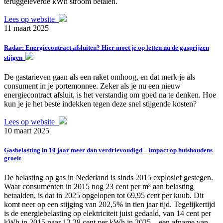
teruggeleverde kWh stroom betalen.
Lees op website
11 maart 2025
Radar: Energiecontract afsluiten? Hier moet je op letten nu de gasprijzen
stijgen
De gastarieven gaan als een raket omhoog, en dat merk je als
consument in je portemonnee. Zeker als je nu een nieuw
energiecontract afsluit, is het verstandig om goed na te denken. Hoe
kun je je het beste indekken tegen deze snel stijgende kosten?
Lees op website
10 maart 2025
Gasbelasting in 10 jaar meer dan verdrievoudigd – impact op huishoudens
groeit
De belasting op gas in Nederland is sinds 2015 explosief gestegen.
Waar consumenten in 2015 nog 23 cent per m³ aan belasting
betaalden, is dat in 2025 opgelopen tot 69,95 cent per kuub. Dit
komt neer op een stijging van 202,5% in tien jaar tijd. Tegelijkertijd
is de energiebelasting op elektriciteit juist gedaald, van 14 cent per
kWh in 2015 naar 12,28 cent per kWh in 2025 – een afname van