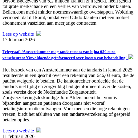
persoonsgegevens van 6,2 miljoen klanten zijn gelekt, heeft geleid
tot grote merkschade en een verlies van vertrouwen onder klanten.
Bellen.com merkt minder noemenswaardige overstappen. Woldring
vermoedt dat dit komt, omdat veel Odido-klanten met een mobiel
abonnement vastzitten aan meerjarige contracten
Lees op website
17 februari 2026
Telegraaf: ‘Amsterdammer mag tandartsnota van bijna 650 euro
verscheuren: ’Onvoldoende geïnformeerd over kosten van behandeling’
Het bezoek van een Amsterdammer aan de tandarts in januari 2025
resulteerde in een geschil over een rekening van 646,03 euro, die de
patiënt weigerde te betalen. De kantonrechter oordeelde dat de
tandarts niet tijdig en zorgvuldig had geïnformeerd over de kosten,
zoals vereist door de Nederlandse Zorgautoriteit.
Zorgverzekeringsdeskundige Jorn Alders noemt het vonnis
bijzonder, aangezien patiënten doorgaans niet vooraf
betalingsinformatie ontvangen. Voor mensen die hoge rekeningen
vrezen, biedt het afsluiten van een tandartsverzekering of gespreid
betalen opties.
Lees op website
11 februari 2026