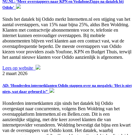
NU.NL: ‘Meer overstappers naar KPN en VodafoneZiggo na datalek bij
Odido’
Sinds het datalek bij Odido merkt Internetten.nl een stijging van het
aantal overstappers, van 15% naar bijna 25%, aldus Ben Woldring.
Klanten met contractvrije abonnementen voor tv, telefonie en
internet kunnen eenvoudiger overstappen. Bij mobiele
abonnementen blijven veel klanten aan een contract vast, wat de
overstapfrequentie beperkt. De meeste overstappers van Odido
kiezen voor providers zoals Youfone, KPN en Budget Thuis, terwijl
het aantal nieuwe klanten voor Odido aanzienlijk is afgenomen.
Lees op website
2 maart 2026
AD: ‘Honderden internetklanten Odido stappen over na megalek: ‘Het is niet
niets, wat daar gebeurd is’’
Honderden internetklanten zijn sinds het datalek bij Odido
overgestapt naar concurrenten, volgens Ben Woldring van het
overstapplatform Internetten.nl en Bellen.com. Dit is een
aanzienlijke stijging, met drie keer zoveel klanten die van
internetprovider veranderen. Woldring bevestigt dat bijna een kwart
van de overstappers van Odido komt. Het datalek, waarbij