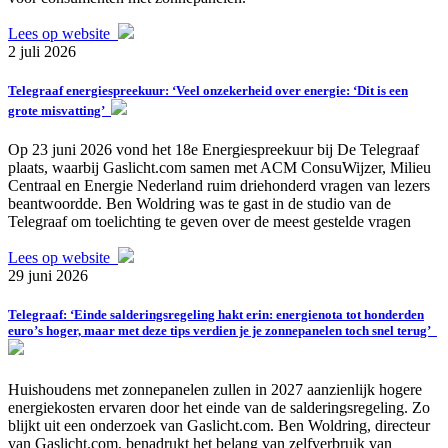
Lees op website
2 juli 2026
Telegraaf energiespreekuur: ‘Veel onzekerheid over energie: ‘Dit is een
grote misvatting’
Op 23 juni 2026 vond het 18e Energiespreekuur bij De Telegraaf
plaats, waarbij Gaslicht.com samen met ACM ConsuWijzer, Milieu
Centraal en Energie Nederland ruim driehonderd vragen van lezers
beantwoordde. Ben Woldring was te gast in de studio van de
Telegraaf om toelichting te geven over de meest gestelde vragen
Lees op website
29 juni 2026
Telegraaf: ‘Einde salderingsregeling hakt erin: energienota tot honderden
euro’s hoger, maar met deze tips verdien je je zonnepanelen toch snel terug’
Huishoudens met zonnepanelen zullen in 2027 aanzienlijk hogere
energiekosten ervaren door het einde van de salderingsregeling. Zo
blijkt uit een onderzoek van Gaslicht.com. Ben Woldring, directeur
van Gaslicht.com, benadrukt het belang van zelfverbruik van