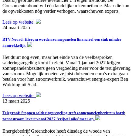
Daarbij gebruikt iedere leverancier z’n eigen methode. De
Consumentenbond wil één landelijke rekenmethode. Maar die kan
de opwekkosten nóg verder verhogen, waarschuwen experts.
Lees op website
24 maart 2025
RTV Noord: Hierom worden zonnepanelen financieel een stuk minder
aantrekkelijk
Het duurt nog even, maar het einde van de veelbesproken
salderingsregeling komt in zicht. Vanaf 1 januari 2027 krijgen
zonnepanelenbezitters geen vergoeding meer voor de teruglevering
van stroom. Mogelijk moeten ze juist duizenden euro’s extra gaan
betalen voor hun stroomverbruik, waarschuwt energie-expert Ben
Woldring uit Stad.
Lees op website
13 maart 2025
Telegraaf: Stoppen salderingsregeling treft zonnepanelenbezitters hard:
zonnestroom levert vanaf 2027 ‘vrijwel niks’ meer op
Energiebedrijf Greenchoice heeft dinsdag de woede van