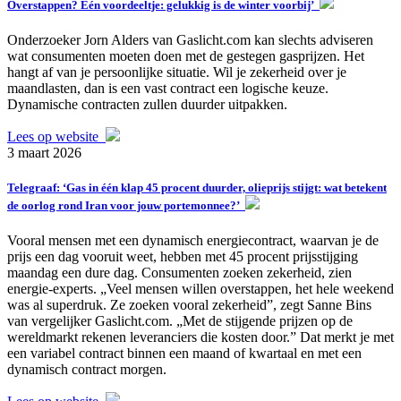
Overstappen? Eén voordeeltje: gelukkig is de winter voorbij’
Onderzoeker Jorn Alders van Gaslicht.com kan slechts adviseren
wat consumenten moeten doen met de gestegen gasprijzen. Het
hangt af van je persoonlijke situatie. Wil je zekerheid over je
maandlasten, dan is een vast contract een logische keuze.
Dynamische contracten zullen duurder uitpakken.
Lees op website
3 maart 2026
Telegraaf: ‘Gas in één klap 45 procent duurder, olieprijs stijgt: wat betekent
de oorlog rond Iran voor jouw portemonnee?’
Vooral mensen met een dynamisch energiecontract, waarvan je de
prijs een dag vooruit weet, hebben met 45 procent prijsstijging
maandag een dure dag. Consumenten zoeken zekerheid, zien
energie-experts. „Veel mensen willen overstappen, het hele weekend
was al superdruk. Ze zoeken vooral zekerheid”, zegt Sanne Bins
van vergelijker Gaslicht.com. „Met de stijgende prijzen op de
wereldmarkt rekenen leveranciers die kosten door.” Dat merkt je met
een variabel contract binnen een maand of kwartaal en met een
dynamisch contract morgen.