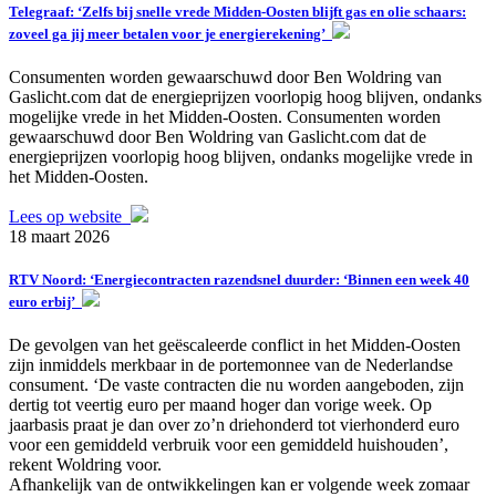
Telegraaf: ‘Zelfs bij snelle vrede Midden-Oosten blijft gas en olie schaars:
zoveel ga jij meer betalen voor je energierekening’
Consumenten worden gewaarschuwd door Ben Woldring van
Gaslicht.com dat de energieprijzen voorlopig hoog blijven, ondanks
mogelijke vrede in het Midden-Oosten. Consumenten worden
gewaarschuwd door Ben Woldring van Gaslicht.com dat de
energieprijzen voorlopig hoog blijven, ondanks mogelijke vrede in
het Midden-Oosten.
Lees op website
18 maart 2026
RTV Noord: ‘Energiecontracten razendsnel duurder: ‘Binnen een week 40
euro erbij’
De gevolgen van het geëscaleerde conflict in het Midden-Oosten
zijn inmiddels merkbaar in de portemonnee van de Nederlandse
consument. ‘De vaste contracten die nu worden aangeboden, zijn
dertig tot veertig euro per maand hoger dan vorige week. Op
jaarbasis praat je dan over zo’n driehonderd tot vierhonderd euro
voor een gemiddeld verbruik voor een gemiddeld huishouden’,
rekent Woldring voor.
Afhankelijk van de ontwikkelingen kan er volgende week zomaar