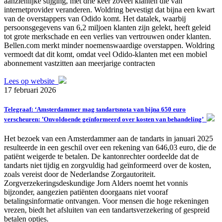
aanzienlijke stijging, met drie keer zoveel klanten die van
internetprovider veranderen. Woldring bevestigt dat bijna een kwart
van de overstappers van Odido komt. Het datalek, waarbij
persoonsgegevens van 6,2 miljoen klanten zijn gelekt, heeft geleid
tot grote merkschade en een verlies van vertrouwen onder klanten.
Bellen.com merkt minder noemenswaardige overstappen. Woldring
vermoedt dat dit komt, omdat veel Odido-klanten met een mobiel
abonnement vastzitten aan meerjarige contracten
Lees op website
17 februari 2026
Telegraaf: ‘Amsterdammer mag tandartsnota van bijna 650 euro
verscheuren: ’Onvoldoende geïnformeerd over kosten van behandeling’
Het bezoek van een Amsterdammer aan de tandarts in januari 2025
resulteerde in een geschil over een rekening van 646,03 euro, die de
patiënt weigerde te betalen. De kantonrechter oordeelde dat de
tandarts niet tijdig en zorgvuldig had geïnformeerd over de kosten,
zoals vereist door de Nederlandse Zorgautoriteit.
Zorgverzekeringsdeskundige Jorn Alders noemt het vonnis
bijzonder, aangezien patiënten doorgaans niet vooraf
betalingsinformatie ontvangen. Voor mensen die hoge rekeningen
vrezen, biedt het afsluiten van een tandartsverzekering of gespreid
betalen opties.