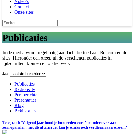
Video’s
Contact
Onze sites
Publicaties
In de media wordt regelmatig aandacht besteed aan Bencom en de
sites. Hieronder een greep uit de verschenen publicaties in
tijdschriften, kranten en op het web.
Jaar
Publicaties
Radio & tv
Persberichten
Presentaties
Blog
Bekijk alles
Telegraaf: ‘Volgend jaar houd je honderden euro’s minder over aan
zonnepanelen: met dit alternatief kan je straks toch verdienen aan stroom’