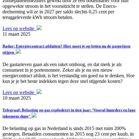
zonnepanelenbezitters gewekt door ze een bodemtarief voor hun
opgewekte stroom in het vooruitzicht te stellen. De Eneco-
deelneming wil ze in 2027 per saldo slechts 0,25 cent per
teruggeleverde kWh stroom betalen.
Lees op website
11 maart 2025
Radar: Energiecontract afsluiten? Hier moet je op letten nu de gasprijzen
stijgen
De gastarieven gaan als een raket omhoog, en dat merk je als
consument in je portemonnee. Zeker als je nu een nieuw
energiecontract afsluit, is het verstandig om goed na te denken. Hoe
kun je je het beste indekken tegen deze snel stijgende kosten?
Lees op website
10 maart 2025
Telegraaf: Belasting op gas explodeert in tien jaar: ’Vooral huurders en lage
inkomens dupe’
De belasting op gas in Nederland is sinds 2015 met ruim 200%
gestegen. Betaalden consumenten in 2015 nog 23 cent per kuub, in