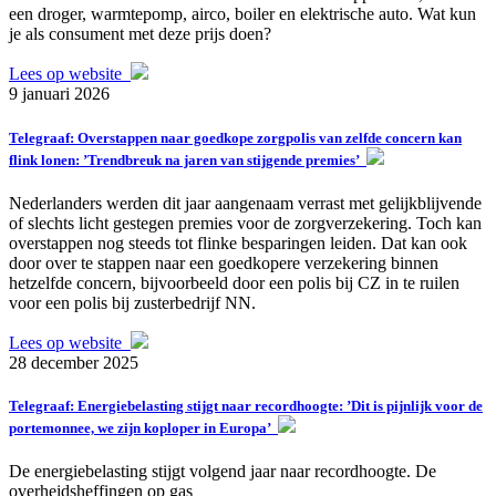
een droger, warmtepomp, airco, boiler en elektrische auto. Wat kun
je als consument met deze prijs doen?
Lees op website
9 januari 2026
Telegraaf: Overstappen naar goedkope zorgpolis van zelfde concern kan
flink lonen: ’Trendbreuk na jaren van stijgende premies’
Nederlanders werden dit jaar aangenaam verrast met gelijkblijvende
of slechts licht gestegen premies voor de zorgverzekering. Toch kan
overstappen nog steeds tot flinke besparingen leiden. Dat kan ook
door over te stappen naar een goedkopere verzekering binnen
hetzelfde concern, bijvoorbeeld door een polis bij CZ in te ruilen
voor een polis bij zusterbedrijf NN.
Lees op website
28 december 2025
Telegraaf: Energiebelasting stijgt naar recordhoogte: ’Dit is pijnlijk voor de
portemonnee, we zijn koploper in Europa’
De energiebelasting stijgt volgend jaar naar recordhoogte. De
overheidsheffingen op gas