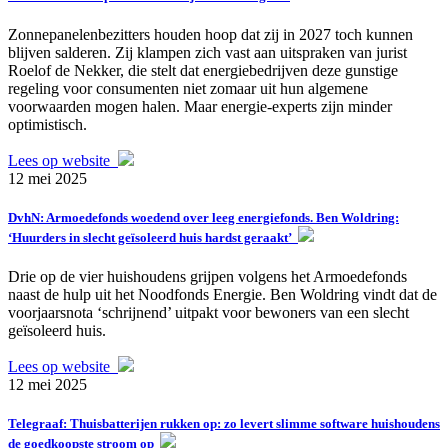
Zonnepanelenbezitters houden hoop dat zij in 2027 toch kunnen
blijven salderen. Zij klampen zich vast aan uitspraken van jurist
Roelof de Nekker, die stelt dat energiebedrijven deze gunstige
regeling voor consumenten niet zomaar uit hun algemene
voorwaarden mogen halen. Maar energie-experts zijn minder
optimistisch.
Lees op website
12 mei 2025
DvhN: Armoedefonds woedend over leeg energiefonds. Ben Woldring:
‘Huurders in slecht geïsoleerd huis hardst geraakt’
Drie op de vier huishoudens grijpen volgens het Armoedefonds
naast de hulp uit het Noodfonds Energie. Ben Woldring vindt dat de
voorjaarsnota ‘schrijnend’ uitpakt voor bewoners van een slecht
geïsoleerd huis.
Lees op website
12 mei 2025
Telegraaf: Thuisbatterijen rukken op: zo levert slimme software huishoudens
de goedkoopste stroom op