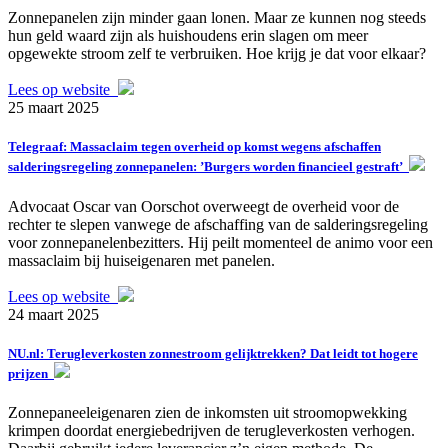
Zonnepanelen zijn minder gaan lonen. Maar ze kunnen nog steeds
hun geld waard zijn als huishoudens erin slagen om meer
opgewekte stroom zelf te verbruiken. Hoe krijg je dat voor elkaar?
Lees op website
25 maart 2025
Telegraaf: Massaclaim tegen overheid op komst wegens afschaffen
salderingsregeling zonnepanelen: ’Burgers worden financieel gestraft’
Advocaat Oscar van Oorschot overweegt de overheid voor de
rechter te slepen vanwege de afschaffing van de salderingsregeling
voor zonnepanelenbezitters. Hij peilt momenteel de animo voor een
massaclaim bij huiseigenaren met panelen.
Lees op website
24 maart 2025
NU.nl: Terugleverkosten zonnestroom gelijktrekken? Dat leidt tot hogere
prijzen
Zonnepaneeleigenaren zien de inkomsten uit stroomopwekking
krimpen doordat energiebedrijven de terugleverkosten verhogen.