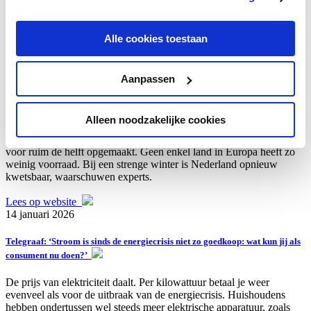
Celsius bedragen, wat resulteert in hogere gasrekeningen voor
inwoners van het noorden. Jorn Alders van Gaslicht.com geeft vijf
tips om energiekosten te verlagen.
Alle cookies toestaan
Lees op website
10 februari 2026
Aanpassen
Telegraaf: ‘Gure winterkou trekt kleine Nederlandse gasvoorraad snel leeg:
’Grote afhankelijkheid van lng uit VS maakt ons kwetsbaar’
Alleen noodzakelijke cookies
Met de forse kou zondag en komende week zijn de gasvoorraden al
voor ruim de helft opgemaakt. Geen enkel land in Europa heeft zo
weinig voorraad. Bij een strenge winter is Nederland opnieuw
kwetsbaar, waarschuwen experts.
Lees op website
14 januari 2026
Telegraaf: ‘Stroom is sinds de energiecrisis niet zo goedkoop: wat kun jij als
consument nu doen?’
De prijs van elektriciteit daalt. Per kilowattuur betaal je weer
evenveel als voor de uitbraak van de energiecrisis. Huishoudens
hebben ondertussen wel steeds meer elektrische apparatuur, zoals