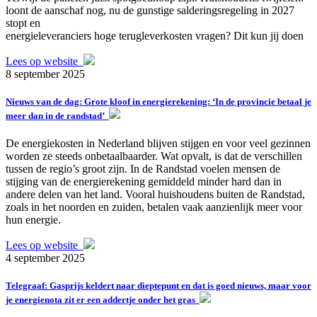
loont de aanschaf nog, nu de gunstige salderingsregeling in 2027
stopt en
energieleveranciers hoge terugleverkosten vragen? Dit kun jij doen
Lees op website
8 september 2025
Nieuws van de dag: Grote kloof in energierekening: ‘In de provincie betaal je
meer dan in de randstad’
De energiekosten in Nederland blijven stijgen en voor veel gezinnen
worden ze steeds onbetaalbaarder. Wat opvalt, is dat de verschillen
tussen de regio’s groot zijn. In de Randstad voelen mensen de
stijging van de energierekening gemiddeld minder hard dan in
andere delen van het land. Vooral huishoudens buiten de Randstad,
zoals in het noorden en zuiden, betalen vaak aanzienlijk meer voor
hun energie.
Lees op website
4 september 2025
Telegraaf: Gasprijs keldert naar dieptepunt en dat is goed nieuws, maar voor
je energienota zit er een addertje onder het gras