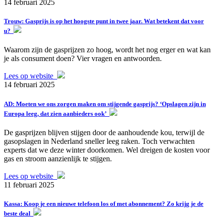
14 februari 2025
Trouw: Gasprijs is op het hoogste punt in twee jaar. Wat betekent dat voor
u?
Waarom zijn de gasprijzen zo hoog, wordt het nog erger en wat kan
je als consument doen? Vier vragen en antwoorden.
Lees op website
14 februari 2025
AD: Moeten we ons zorgen maken om stijgende gasprijs? ‘Opslagen zijn in
Europa leeg, dat zien aanbieders ook’
De gasprijzen blijven stijgen door de aanhoudende kou, terwijl de
gasopslagen in Nederland sneller leeg raken. Toch verwachten
experts dat we deze winter doorkomen. Wel dreigen de kosten voor
gas en stroom aanzienlijk te stijgen.
Lees op website
11 februari 2025
Kassa: Koop je een nieuwe telefoon los of met abonnement? Zo krijg je de
beste deal