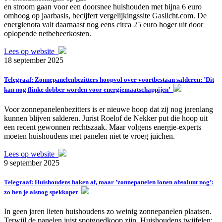
en stroom gaan voor een doorsnee huishouden met bijna 6 euro
omhoog op jaarbasis, becijfert vergelijkingssite Gaslicht.com. De
energienota valt daarnaast nog eens circa 25 euro hoger uit door
oplopende netbeheerkosten.
Lees op website
18 september 2025
Telegraaf: Zonnepanelenbezitters hoopvol over voortbestaan salderen: ’Dit
kan nog flinke dobber worden voor energiemaatschappijen’
Voor zonnepanelenbezitters is er nieuwe hoop dat zij nog jarenlang
kunnen blijven salderen. Jurist Roelof de Nekker put die hoop uit
een recent gewonnen rechtszaak. Maar volgens energie-experts
moeten huishoudens met panelen niet te vroeg juichen.
Lees op website
9 september 2025
Telegraaf: Huishoudens haken af, maar ’zonnepanelen lonen absoluut nog’:
zo ben je alsnog spekkoper
In geen jaren lieten huishoudens zo weinig zonnepanelen plaatsen.
Terwijl de panelen juist spotgoedkoop zijn. Huishoudens twijfelen: