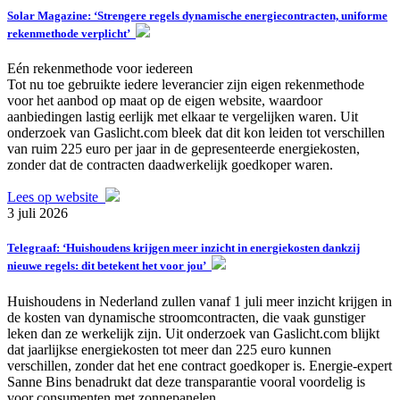
Solar Magazine: ‘Strengere regels dynamische energiecontracten, uniforme
rekenmethode verplicht’
Eén rekenmethode voor iedereen
Tot nu toe gebruikte iedere leverancier zijn eigen rekenmethode
voor het aanbod op maat op de eigen website, waardoor
aanbiedingen lastig eerlijk met elkaar te vergelijken waren. Uit
onderzoek van Gaslicht.com bleek dat dit kon leiden tot verschillen
van ruim 225 euro per jaar in de gepresenteerde energiekosten,
zonder dat de contracten daadwerkelijk goedkoper waren.
Lees op website
3 juli 2026
Telegraaf: ‘Huishoudens krijgen meer inzicht in energiekosten dankzij
nieuwe regels: dit betekent het voor jou’
Huishoudens in Nederland zullen vanaf 1 juli meer inzicht krijgen in
de kosten van dynamische stroomcontracten, die vaak gunstiger
leken dan ze werkelijk zijn. Uit onderzoek van Gaslicht.com blijkt
dat jaarlijkse energiekosten tot meer dan 225 euro kunnen
verschillen, zonder dat het ene contract goedkoper is. Energie-expert
Sanne Bins benadrukt dat deze transparantie vooral voordelig is
voor consumenten met zonnepanelen.