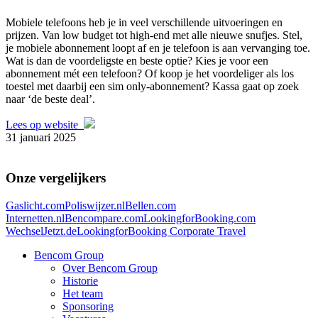
Mobiele telefoons heb je in veel verschillende uitvoeringen en
prijzen. Van low budget tot high-end met alle nieuwe snufjes. Stel,
je mobiele abonnement loopt af en je telefoon is aan vervanging toe.
Wat is dan de voordeligste en beste optie? Kies je voor een
abonnement mét een telefoon? Of koop je het voordeliger als los
toestel met daarbij een sim only-abonnement? Kassa gaat op zoek
naar ‘de beste deal’.
Lees op website
31 januari 2025
Onze vergelijkers
Gaslicht.com
Poliswijzer.nl
Bellen.com
Internetten.nl
Bencompare.com
LookingforBooking.com
WechselJetzt.de
LookingforBooking Corporate Travel
Bencom Group
Over Bencom Group
Historie
Het team
Sponsoring