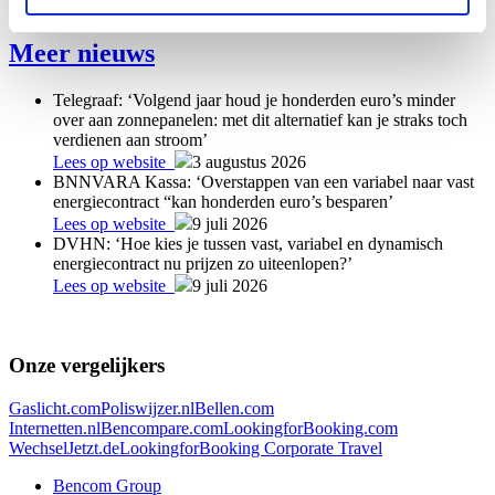
visie, ambitie en positieve energie delen.
Meer nieuws
Telegraaf: ‘Volgend jaar houd je honderden euro’s minder
over aan zonnepanelen: met dit alternatief kan je straks toch
verdienen aan stroom’
Lees op website
3 augustus 2026
BNNVARA Kassa: ‘Overstappen van een variabel naar vast
energiecontract “kan honderden euro’s besparen’
Lees op website
9 juli 2026
DVHN: ‘Hoe kies je tussen vast, variabel en dynamisch
energiecontract nu prijzen zo uiteenlopen?’
Lees op website
9 juli 2026
Onze vergelijkers
Gaslicht.com
Poliswijzer.nl
Bellen.com
Internetten.nl
Bencompare.com
LookingforBooking.com
WechselJetzt.de
LookingforBooking Corporate Travel
Bencom Group