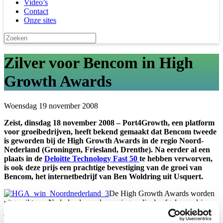
Video’s
Contact
Onze sites
Zilver voor Bencom in High
Growth Awards
Woensdag 19 november 2008
Zeist, dinsdag 18 november 2008 – Port4Growth, een platform
voor groeibedrijven, heeft bekend gemaakt dat Bencom tweede
is geworden bij de High Growth Awards in de regio Noord-
Nederland (Groningen, Friesland, Drenthe). Na eerder al een
plaats in de
Deloitte Technology Fast 50
te hebben verworven,
is ook deze prijs een prachtige bevestiging van de groei van
Bencom, het internetbedrijf van Ben Woldring uit Usquert.
De High Growth Awards worden
uitgereikt aan Nederlandse ondernemingen die de afgelopen drie
jaar een flinke omzetgroei hebben gerealiseerd. Bij deze jaarlijks
terugkerende verkiezing speelt niet alleen kwantitatieve groei een