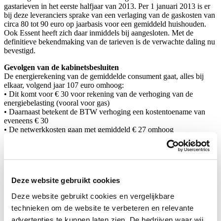
gastarieven in het eerste halfjaar van 2013. Per 1 januari 2013 is er
bij deze leveranciers sprake van een verlaging van de gaskosten van
circa 80 tot 90 euro op jaarbasis voor een gemiddeld huishouden.
Ook Essent heeft zich daar inmiddels bij aangesloten. Met de
definitieve bekendmaking van de tarieven is de verwachte daling nu
bevestigd.
Gevolgen van de kabinetsbesluiten
De energierekening van de gemiddelde consument gaat, alles bij
elkaar, volgend jaar 107 euro omhoog:
• Dit komt voor € 30 voor rekening van de verhoging van de
energiebelasting (vooral voor gas)
• Daarnaast betekent de BTW verhoging een kostentoename van
eveneens € 30
• De netwerkkosten gaan met gemiddeld € 27 omhoog
• De introductie van de zogenaamde opslag duurzaam kost nog eens
€ 11 extra
• Het effect van de kolenbelasting wordt geraamd op circa € 9
Dit zijn de gecombineerde effecten van het lenteakkoord en de
Deze website gebruikt cookies
meest recente kabinetsmaatregelen, alsmede een stijging van de
netwerktarieven. Hierdoor ontkomt de consument niet aan een fikse
Deze website gebruikt cookies en vergelijkbare
stijging van zijn energienota. De totale verhoging 2013 zal zo
technieken om de website te verbeteren en relevante
uitkomen op 107 euro voor een gemiddeld huishouden met een
verbruik van 3500 kWh en 1800 m3 gas.
advertenties te kunnen laten zien. De bedrijven waar wij