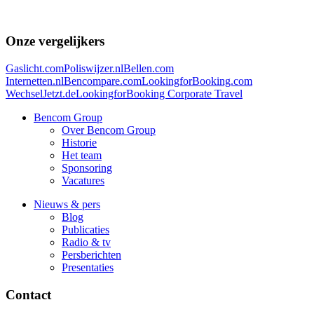
Onze vergelijkers
Gaslicht.com
Poliswijzer.nl
Bellen.com
Internetten.nl
Bencompare.com
LookingforBooking.com
WechselJetzt.de
LookingforBooking Corporate Travel
Bencom Group
Over Bencom Group
Historie
Het team
Sponsoring
Vacatures
Nieuws & pers
Blog
Publicaties
Radio & tv
Persberichten
Presentaties
Contact