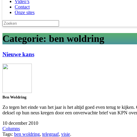
Video’s
Contact
Onze sites
Categorie: ben woldring
Nieuwe kans
Ben Woldring
Zo tegen het einde van het jaar is het altijd goed even terug te kijk
deksel op hun neus kregen door een onverwachte brief van KPN over h
10 december 2010
Columns
Tags:
ben woldring
,
telegraaf
,
visie
.