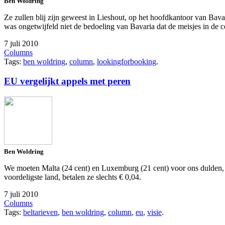
Ben Woldring
Ze zullen blij zijn geweest in Lieshout, op het hoofdkantoor van Bava
was ongetwijfeld niet de bedoeling van Bavaria dat de meisjes in de 
7 juli 2010
Columns
Tags:
ben woldring
,
column
,
lookingforbooking
.
EU vergelijkt appels met peren
Ben Woldring
We moeten Malta (24 cent) en Luxemburg (21 cent) voor ons dulden, m
voordeligste land, betalen ze slechts € 0,04.
7 juli 2010
Columns
Tags:
beltarieven
,
ben woldring
,
column
,
eu
,
visie
.