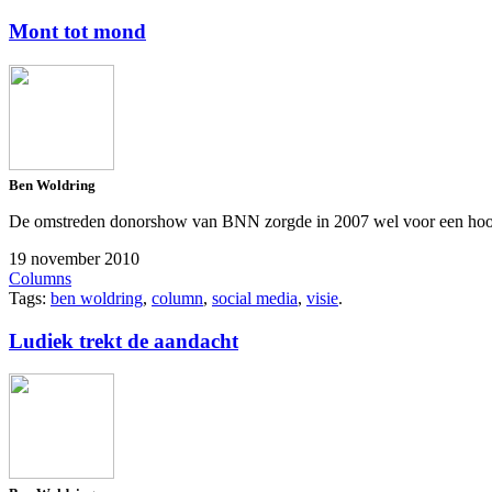
Mont tot mond
Ben Woldring
De omstreden donorshow van BNN zorgde in 2007 wel voor een hoop ophe
19 november 2010
Columns
Tags:
ben woldring
,
column
,
social media
,
visie
.
Ludiek trekt de aandacht