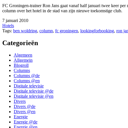
FC Groningen-trainer Ron Jans gaat vanaf half januari twee keer per 
column over het hotel in de stad van zijn nieuwe toekomstige club.
7 januari 2010
Hotels
Tags:
ben woldring
,
column
,
fc groningen
,
lookingforbooking
,
ron ja
Categorieën
Algemeen
Allgemein
Blogroll
Columns
Columns @de
Columns @en
Digitale televisie
Digitale televisie @de
Digitale televisie @en
Divers
Divers @de
Divers @en
Energie
Energie @de
Energie @en