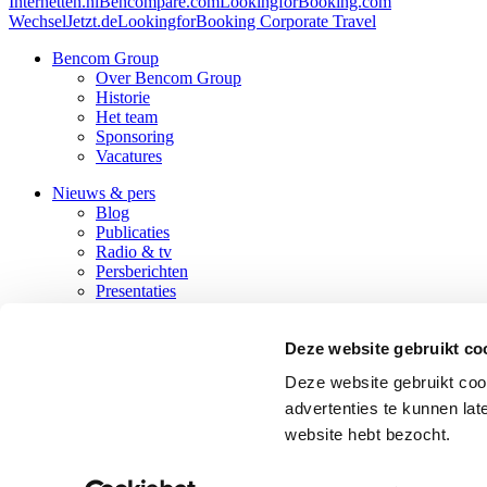
Internetten.nl
Bencompare.com
LookingforBooking.com
WechselJetzt.de
LookingforBooking Corporate Travel
Bencom Group
Over Bencom Group
Historie
Het team
Sponsoring
Vacatures
Nieuws & pers
Blog
Publicaties
Radio & tv
Persberichten
Presentaties
Contact
Deze website gebruikt co
Verlengde Hereweg 174
Deze website gebruikt coo
9722 AM Groningen
+31 595 425859
info@bencom.nl
advertenties te kunnen la
LinkedIn
website hebt bezocht.
Nederlands
English
Deutsch
© 1998 - 2026 Bencom Group BV