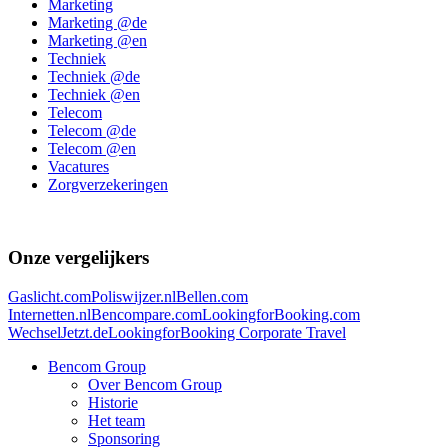
Marketing
Marketing @de
Marketing @en
Techniek
Techniek @de
Techniek @en
Telecom
Telecom @de
Telecom @en
Vacatures
Zorgverzekeringen
Onze vergelijkers
Gaslicht.com
Poliswijzer.nl
Bellen.com
Internetten.nl
Bencompare.com
LookingforBooking.com
WechselJetzt.de
LookingforBooking Corporate Travel
Bencom Group
Over Bencom Group
Historie
Het team
Sponsoring