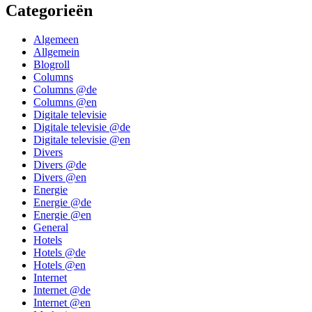
Categorieën
Algemeen
Allgemein
Blogroll
Columns
Columns @de
Columns @en
Digitale televisie
Digitale televisie @de
Digitale televisie @en
Divers
Divers @de
Divers @en
Energie
Energie @de
Energie @en
General
Hotels
Hotels @de
Hotels @en
Internet
Internet @de
Internet @en