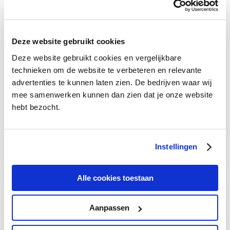
en ontwikkelingen
22 februari 2011
Telecom
Verder lezen
Deze website gebruikt cookies
Tags:
Android 3.0 Honeycomb
,
Apple iPad
,
Galaxy
Tab
,
Mobile World Congress
.
Deze website gebruikt cookies en vergelijkbare
technieken om de website te verbeteren en relevante
Categorieën
advertenties te kunnen laten zien. De bedrijven waar wij
Algemeen
mee samenwerken kunnen dan zien dat je onze website
Allgemein
hebt bezocht.
Blogroll
Columns
Columns @de
Columns @en
Instellingen
Digitale televisie
Digitale televisie @de
Digitale televisie @en
Divers
Alle cookies toestaan
Divers @de
Divers @en
Energie
Aanpassen
Energie @de
Energie @en