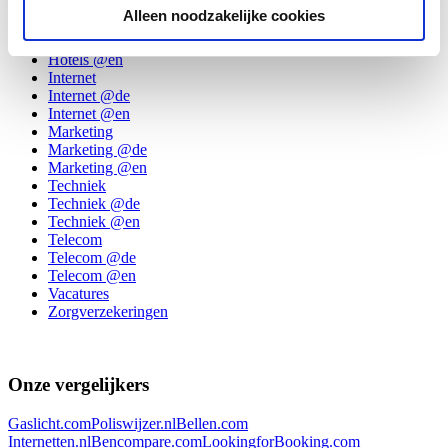
General
Alleen noodzakelijke cookies
Hotels
Hotels @de
Hotels @en
Internet
Internet @de
Internet @en
Marketing
Marketing @de
Marketing @en
Techniek
Techniek @de
Techniek @en
Telecom
Telecom @de
Telecom @en
Vacatures
Zorgverzekeringen
Onze vergelijkers
Gaslicht.com
Poliswijzer.nl
Bellen.com
Internetten.nl
Bencompare.com
LookingforBooking.com