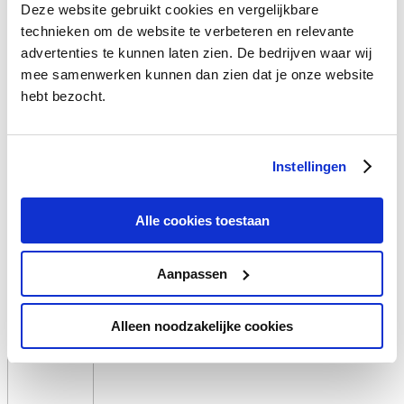
Vol gas vooruit
Deze website gebruikt cookies en vergelijkbare
technieken om de website te verbeteren en relevante
advertenties te kunnen laten zien. De bedrijven waar wij
mee samenwerken kunnen dan zien dat je onze website
hebt bezocht.
Ben Woldring
De prijzen aan de pomp stapelen dit jaar record op record. Ook deze
Instellingen
week was het weer raak. Als er nog geen signaal was om over
elektrisch rijden na te denken, dan is dat er nu wel. Het is dat ik in
Groningen woon, en wekelijks het hele land doorkruis, anders stond
Alle cookies toestaan
hier allang een…
30 März 2012
Columns @de
Aanpassen
Weiterlesen
Kuddegedrag
Alleen noodzakelijke cookies