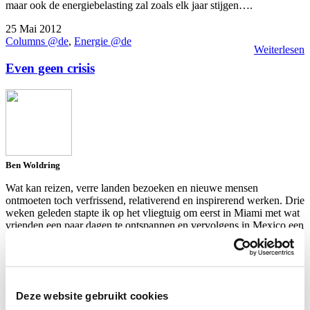
maar ook de energiebelasting zal zoals elk jaar stijgen….
25 Mai 2012
Columns @de
,
Energie @de
Weiterlesen
Even geen crisis
Ben Woldring
Wat kan reizen, verre landen bezoeken en nieuwe mensen
ontmoeten toch verfrissend, relativerend en inspirerend werken. Drie
weken geleden stapte ik op het vliegtuig om eerst in Miami met wat
vrienden een paar dagen te ontspannen en vervolgens in Mexico een
door EYES georganiseerd evenement voor jonge ondernemers bij te
wonen. Het leek me heerlijk…
1 Mai 2012
Columns @de
Weiterlesen
Deze website gebruikt cookies