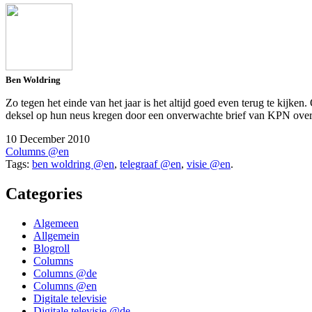
Ben Woldring
Zo tegen het einde van het jaar is het altijd goed even terug te kijk
deksel op hun neus kregen door een onverwachte brief van KPN over h
10 December 2010
Columns @en
Tags:
ben woldring @en
,
telegraaf @en
,
visie @en
.
Categories
Algemeen
Allgemein
Blogroll
Columns
Columns @de
Columns @en
Digitale televisie
Digitale televisie @de