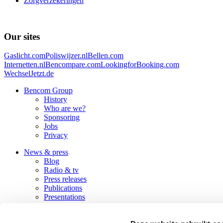
Zorgverzekeringen
Our sites
Gaslicht.com
Poliswijzer.nl
Bellen.com
Internetten.nl
Bencompare.com
LookingforBooking.com
WechselJetzt.de
Bencom Group
History
Who are we?
Sponsoring
Jobs
Privacy
News & press
Blog
Radio & tv
Press releases
Publications
Presentations
Contact