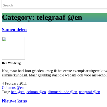
Category: telegraaf @en
Samen delen
Ben Woldring
Nog maar heel kort geleden kreeg ik het eerste exemplaar uitgereikt 
slimmerkunde.nl. Maar gelukkig staat die website ook voor niet-scho
4 February 2011
Columns @en
Tags:
ben @en
,
column @en
,
slimmerkunde @en
,
telegraaf @en
.
Nieuwe kans