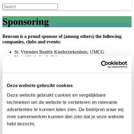
Sponsoring
Bencom is a proud sponsor of (among others) the following
companies, clubs and events:
St. Vrienden Beatrix Kinderziekenhuis, UMCG
Noord Nederlands Orkest
Studenten tennisclub TAM
EYES International
About Bencom Group
Deze website gebruikt cookies
History
Deze website gebruikt cookies en vergelijkbare
Privacy
technieken om de website te verbeteren en relevante
Who are we?
advertenties te kunnen laten zien. De bedrijven waar wij
Sponsoring
mee samenwerken kunnen dan zien dat je onze website
Vacancies
All vacancies
hebt bezocht.