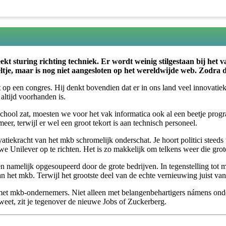
ekt sturing richting techniek. Er wordt weinig stilgestaan bij het 
ltje, maar is nog niet aangesloten op het wereldwijde web. Zodra da
 een congres. Hij denkt bovendien dat er in ons land veel innovatiekr
altijd voorhanden is.
chool zat, moesten we voor het vak informatica ook al een beetje progr
eer, terwijl er wel een groot tekort is aan technisch personeel.
atiekracht van het mkb schromelijk onderschat. Je hoort politici steeds
we Unilever op te richten. Het is zo makkelijk om telkens weer die gro
 namelijk opgesoupeerd door de grote bedrijven. In tegenstelling tot mkb
an het mkb. Terwijl het grootste deel van de echte vernieuwing juist va
 met mkb-ondernemers. Niet alleen met belangenbehartigers námens ond
weet, zit je tegenover de nieuwe Jobs of Zuckerberg.