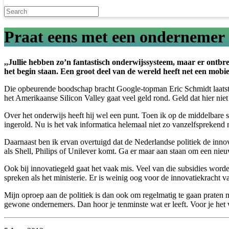
Praat eens met een ondernemer
,,Jullie hebben zo’n fantastisch onderwijssysteem, maar er ontbre
het begin staan. Een groot deel van de wereld heeft net een mobie
Die opbeurende boodschap bracht Google-topman Eric Schmidt laatst op
het Amerikaanse Silicon Valley gaat veel geld rond. Geld dat hier niet 
Over het onderwijs heeft hij wel een punt. Toen ik op de middelbare s
ingerold. Nu is het vak informatica helemaal niet zo vanzelfsprekend m
Daarnaast ben ik ervan overtuigd dat de Nederlandse politiek de innov
als Shell, Philips of Unilever komt. Ga er maar aan staan om een nieu
Ook bij innovatiegeld gaat het vaak mis. Veel van die subsidies worden
spreken als het ministerie. Er is weinig oog voor de innovatiekracht v
Mijn oproep aan de politiek is dan ook om regelmatig te gaan praten
gewone ondernemers. Dan hoor je tenminste wat er leeft. Voor je het 