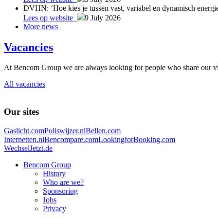
DVHN: ‘Hoe kies je tussen vast, variabel en dynamisch energie
Lees op website
9 July 2026
More news
Vacancies
At Bencom Group we are always looking for people who share our vis
All vacancies
Our sites
Gaslicht.com
Poliswijzer.nl
Bellen.com
Internetten.nl
Bencompare.com
LookingforBooking.com
WechselJetzt.de
Bencom Group
History
Who are we?
Sponsoring
Jobs
Privacy