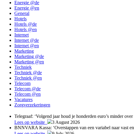
Energie @de
Energie @en
General
Hotels
Hotels @de
Hotels @en
Internet
Internet @de
Internet @en
Marketing
Marketing @de
Marketing @en
Techniek
Techniek @de
Techniek @en
Telecom
Telecom @de
Telecom @en
Vacatures
Zorgverzekeringen
Telegraaf: ‘Volgend jaar houd je honderden euro’s minder over a
Lees op website
3 August 2026
BNNVARA Kassa: ‘Overstappen van een variabel naar vast ene
Lees op website
9 July 2026