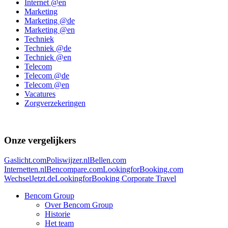
Internet @en
Marketing
Marketing @de
Marketing @en
Techniek
Techniek @de
Techniek @en
Telecom
Telecom @de
Telecom @en
Vacatures
Zorgverzekeringen
Onze vergelijkers
Gaslicht.com
Poliswijzer.nl
Bellen.com
Internetten.nl
Bencompare.com
LookingforBooking.com
WechselJetzt.de
LookingforBooking Corporate Travel
Bencom Group
Over Bencom Group
Historie
Het team