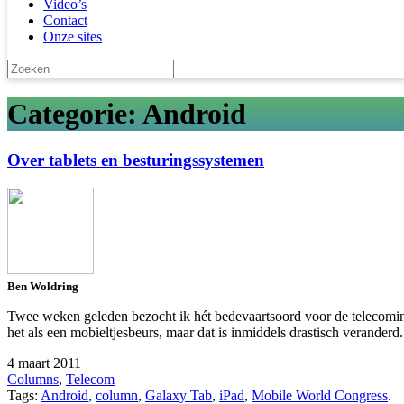
Video’s
Contact
Onze sites
Categorie: Android
Over tablets en besturingssystemen
Ben Woldring
Twee weken geleden bezocht ik hét bedevaartsoord voor de telecomindu
het als een mobieltjesbeurs, maar dat is inmiddels drastisch veranderd
4 maart 2011
Columns
,
Telecom
Tags:
Android
,
column
,
Galaxy Tab
,
iPad
,
Mobile World Congress
.