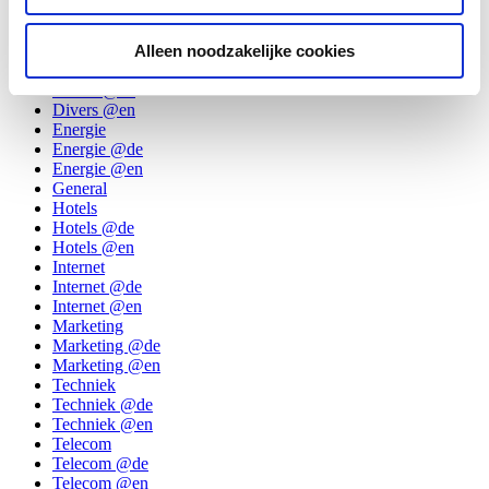
Digitale televisie
Digitale televisie @de
Digitale televisie @en
Alleen noodzakelijke cookies
Divers
Divers @de
Divers @en
Energie
Energie @de
Energie @en
General
Hotels
Hotels @de
Hotels @en
Internet
Internet @de
Internet @en
Marketing
Marketing @de
Marketing @en
Techniek
Techniek @de
Techniek @en
Telecom
Telecom @de
Telecom @en