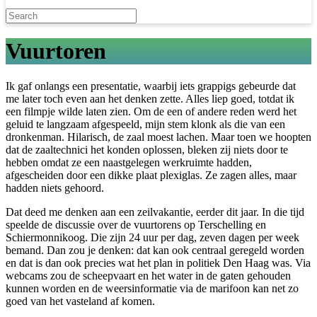
Vuurtoren
Ik gaf onlangs een presentatie, waarbij iets grappigs gebeurde dat
me later toch even aan het denken zette. Alles liep goed, totdat ik
een filmpje wilde laten zien. Om de een of andere reden werd het
geluid te langzaam afgespeeld, mijn stem klonk als die van een
dronkenman. Hilarisch, de zaal moest lachen. Maar toen we hoopten
dat de zaaltechnici het konden oplossen, bleken zij niets door te
hebben omdat ze een naastgelegen werkruimte hadden,
afgescheiden door een dikke plaat plexiglas. Ze zagen alles, maar
hadden niets gehoord.
Dat deed me denken aan een zeilvakantie, eerder dit jaar. In die tijd
speelde de discussie over de vuurtorens op Terschelling en
Schiermonnikoog. Die zijn 24 uur per dag, zeven dagen per week
bemand. Dan zou je denken: dat kan ook centraal geregeld worden
en dat is dan ook precies wat het plan in politiek Den Haag was. Via
webcams zou de scheepvaart en het water in de gaten gehouden
kunnen worden en de weersinformatie via de marifoon kan net zo
goed van het vasteland af komen.