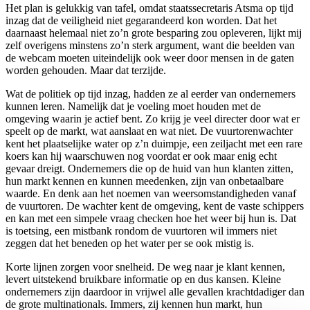
Het plan is gelukkig van tafel, omdat staatssecretaris Atsma op tijd
inzag dat de veiligheid niet gegarandeerd kon worden. Dat het
daarnaast helemaal niet zo’n grote besparing zou opleveren, lijkt mij
zelf overigens minstens zo’n sterk argument, want die beelden van
de webcam moeten uiteindelijk ook weer door mensen in de gaten
worden gehouden. Maar dat terzijde.
Wat de politiek op tijd inzag, hadden ze al eerder van ondernemers
kunnen leren. Namelijk dat je voeling moet houden met de
omgeving waarin je actief bent. Zo krijg je veel directer door wat er
speelt op de markt, wat aanslaat en wat niet. De vuurtorenwachter
kent het plaatselijke water op z’n duimpje, een zeiljacht met een rare
koers kan hij waarschuwen nog voordat er ook maar enig echt
gevaar dreigt. Ondernemers die op de huid van hun klanten zitten,
hun markt kennen en kunnen meedenken, zijn van onbetaalbare
waarde. En denk aan het noemen van weersomstandigheden vanaf
de vuurtoren. De wachter kent de omgeving, kent de vaste schippers
en kan met een simpele vraag checken hoe het weer bij hun is. Dat
is toetsing, een mistbank rondom de vuurtoren wil immers niet
zeggen dat het beneden op het water per se ook mistig is.
Korte lijnen zorgen voor snelheid. De weg naar je klant kennen,
levert uitstekend bruikbare informatie op en dus kansen. Kleine
ondernemers zijn daardoor in vrijwel alle gevallen krachtdadiger dan
de grote multinationals. Immers, zij kennen hun markt, hun