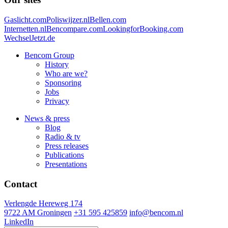
Gaslicht.com
Poliswijzer.nl
Bellen.com
Internetten.nl
Bencompare.com
LookingforBooking.com
WechselJetzt.de
Bencom Group
History
Who are we?
Sponsoring
Jobs
Privacy
News & press
Blog
Radio & tv
Press releases
Publications
Presentations
Contact
Verlengde Hereweg 174
9722 AM Groningen
+31 595 425859
info@bencom.nl
LinkedIn