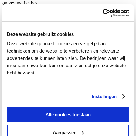
omgeving, het best.
Kan de politiek nog wat van leren, van die vuurtorenwachters maar
ook van ondernemers. Steek eens wat vaker je licht bij hen op, zou
ik zeggen.
Deze website gebruikt cookies
9 December 2011.
Deze website gebruikt cookies en vergelijkbare
Categories:
Columns @en
.
technieken om de website te verbeteren en relevante
advertenties te kunnen laten zien. De bedrijven waar wij
mee samenwerken kunnen dan zien dat je onze website
hebt bezocht.
Categories
Instellingen
Algemeen
Allgemein
Alle cookies toestaan
Blogroll
Columns
Columns @de
Aanpassen
Columns @en