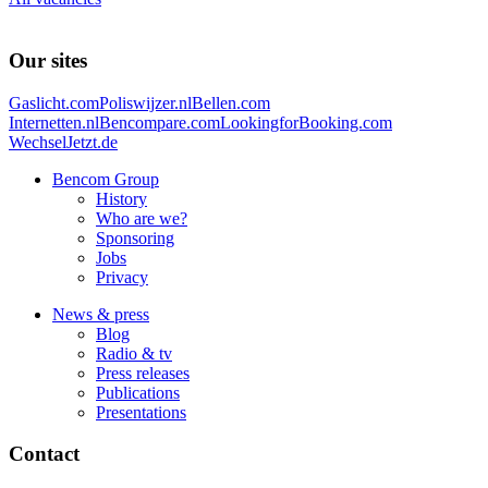
Our sites
Gaslicht.com
Poliswijzer.nl
Bellen.com
Internetten.nl
Bencompare.com
LookingforBooking.com
WechselJetzt.de
Bencom Group
History
Who are we?
Sponsoring
Jobs
Privacy
News & press
Blog
Radio & tv
Press releases
Publications
Presentations
Contact