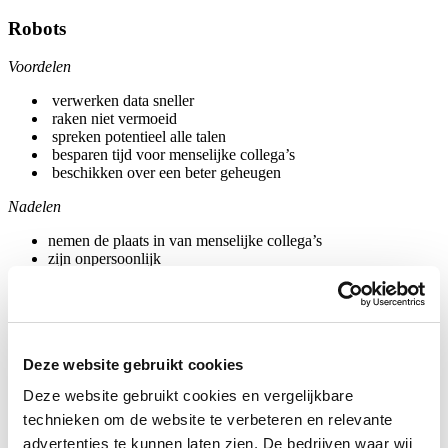
Robots
Voordelen
verwerken data sneller
raken niet vermoeid
spreken potentieel alle talen
besparen tijd voor menselijke collega’s
beschikken over een beter geheugen
Nadelen
nemen de plaats in van menselijke collega’s
zijn onpersoonlijk
begrijpen ironie, culturele nuances niet
niet voldoende creatief
zorgen voor luiheid bij hun menselijke collega’s
Op basis van bovenstaande bevindingen is het discutabel of robots
Deze website gebruikt cookies
als volwaardige werknemers kunnen functioneren. Naar
bovenstaande bevindingen lijkt mij een
Deze website gebruikt cookies en vergelijkbare
samenwerking tussen robots en
mensen in dit geval nog wenselijk. Het is daarbij uiteraard eveneens
technieken om de website te verbeteren en relevante
essentieel indien gasten verwelkomt willen worden door robots in
advertenties te kunnen laten zien. De bedrijven waar wij