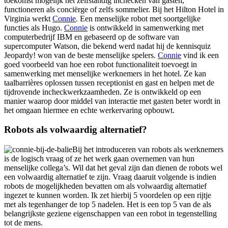
toekomst mogelijk het zelfstandig inchecken van gasten,
functioneren als conciërge of zelfs sommelier. Bij het Hilton Hotel in
Virginia werkt
Connie
. Een menselijke robot met soortgelijke
functies als Hugo.
Connie
is ontwikkeld in samenwerking met
computerbedrijf IBM en gebaseerd op de software van
supercomputer Watson, die bekend werd nadat hij de kennisquiz
Jeopardy! won van de beste menselijke spelers.
Connie
vind ik een
goed voorbeeld van hoe een robot functionaliteit toevoegt in
samenwerking met menselijke werknemers in het hotel. Ze kan
taalbarrières oplossen tussen receptionist en gast en helpen met de
tijdrovende incheckwerkzaamheden. Ze is ontwikkeld op een
manier waarop door middel van interactie met gasten beter wordt in
het omgaan hiermee en echte werkervaring opbouwt.
Robots als volwaardig alternatief?
Bij het introduceren van robots als werknemers
is de logisch vraag of ze het werk gaan overnemen van hun
menselijke collega’s. Wil dat het geval zijn dan dienen de robots wel
een volwaardig alternatief te zijn. Vraag daaruit volgende is indien
robots de mogelijkheden bevatten om als volwaardig alternatief
ingezet te kunnen worden. Ik zet hierbij 5 voordelen op een rijtje
met als tegenhanger de top 5 nadelen. Het is een top 5 van de als
belangrijkste geziene eigenschappen van een robot in tegenstelling
tot de mens.