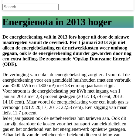
Energienota in 2013 hoger
De energierekening valt in 2013 fors hoger uit door de nieuwe
maatregelen vanuit de overheid. Per 1 januari 2013 zijn niet
alleen de energiebelasting en de netwerkkosten weer omhoog
gegaan, ook is de energierekening duurder geworden door nog
een extra heffing. De zogenoemde ‘Opslag Duurzame Energie’
(ODE).
De verhoging van enkel de energiebelasting zorgt er al voor dat de
energierekening voor een gemiddeld huishouden (met een verbruik
van 3500 kWh en 1800 m³) met 53 euro op jaarbasis stijgt.
Voor stroom is de energiebelasting per kWh met ingang van 1
januari 2013 met 2,3 procent gestegen (2012: 13,79 cent; 2013:
14,10 cent). Maar vooral de energiebelasting voor een kuub gas is
verhoogd (2012: 20,17; 2013: 22,53 cent). Een stijging van maar
liefst 11,7 procent.
Ieder jaar passen ook de netbeheerders hun tarieven aan. Ook dit
jaar zijn daardoor de kosten voor het transport van elektriciteit en
gas en het onderhoud van het energienetwerk opnieuw gestegen.
Afhankelijk van de netbeheerder, betekent dit een stijging van