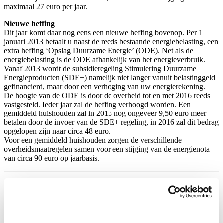
maximaal 27 euro per jaar.
Nieuwe heffing
Dit jaar komt daar nog eens een nieuwe heffing bovenop. Per 1
januari 2013 betaalt u naast de reeds bestaande energiebelasting, een
extra heffing ‘Opslag Duurzame Energie’ (ODE). Net als de
energiebelasting is de ODE afhankelijk van het energieverbruik.
Vanaf 2013 wordt de subsidieregeling Stimulering Duurzame
Energieproducten (SDE+) namelijk niet langer vanuit belastinggeld
gefinancierd, maar door een verhoging van uw energierekening.
De hoogte van de ODE is door de overheid tot en met 2016 reeds
vastgesteld. Ieder jaar zal de heffing verhoogd worden. Een
gemiddeld huishouden zal in 2013 nog ongeveer 9,50 euro meer
betalen door de invoer van de SDE+ regeling, in 2016 zal dit bedrag
opgelopen zijn naar circa 48 euro.
Voor een gemiddeld huishouden zorgen de verschillende
overheidsmaatregelen samen voor een stijging van de energienota
van circa 90 euro op jaarbasis.
11 January 2013.
Categories:
Columns @en
,
Energie @en
.