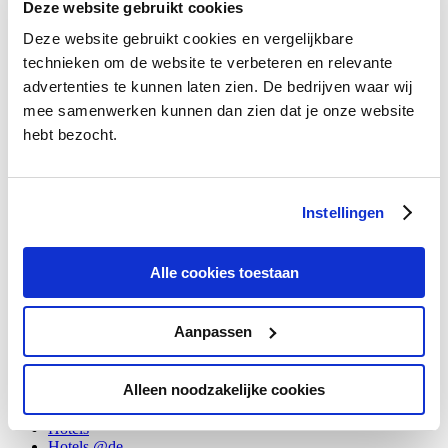
Deze website gebruikt cookies
Deze website gebruikt cookies en vergelijkbare
technieken om de website te verbeteren en relevante
advertenties te kunnen laten zien. De bedrijven waar wij
Categories
mee samenwerken kunnen dan zien dat je onze website
hebt bezocht.
Algemeen
Allgemein
Blogroll
Columns
Instellingen
Columns @de
Columns @en
Digitale televisie
Digitale televisie @de
Alle cookies toestaan
Digitale televisie @en
Divers
Divers @de
Aanpassen
Divers @en
Energie
Energie @de
Alleen noodzakelijke cookies
Energie @en
General
Hotels
Hotels @de