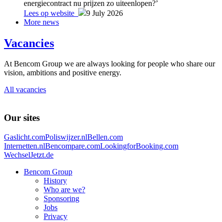
energiecontract nu prijzen zo uiteenlopen?’
Lees op website
9 July 2026
More news
Vacancies
At Bencom Group we are always looking for people who share our
vision, ambitions and positive energy.
All vacancies
Our sites
Gaslicht.com
Poliswijzer.nl
Bellen.com
Internetten.nl
Bencompare.com
LookingforBooking.com
WechselJetzt.de
Bencom Group
History
Who are we?
Sponsoring
Jobs
Privacy