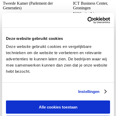
Tweede Kamer (Parlement der
ICT Business Center,
Generaties)
Groningen
NOS uitreiking
eNederland congres, Zeist (ecp.nl)
mediaprijs De Tegel
CWI banenmarkt,
Opta "Optalk", Den Haag
Groningen
EYES Summer Meeting (eyes-online.org)
RDW, Groningen
Deze website gebruikt cookies
CUBE, Hogeschool
Business Summit KvK, Curacao
Utrecht
Deze website gebruikt cookies en vergelijkbare
E-Clic's Final Conference, Karlstad,
Eemsmondweek,
technieken om de website te verbeteren en relevante
Zweden
Groningen
advertenties te kunnen laten zien. De bedrijven waar wij
Koninklijke Notariële Beroepsorganisatie,
Het Hogeland College,
mee samenwerken kunnen dan zien dat je onze website
Den Bosch
Warffum
Jaarcongres "De Maatschappij",
hebt bezocht.
hoofdkantoor Rabobank, Utrecht
Telesur Multimedia Innovation
Laboratory, Paramaribo
Instellingen
Nationaal Symposium Makelaardij,
Zeewolde
Conferentie "Energie, Marketing&Sales",
Hilversum
Alle cookies toestaan
Business Meeting Brabant, Den Bosch