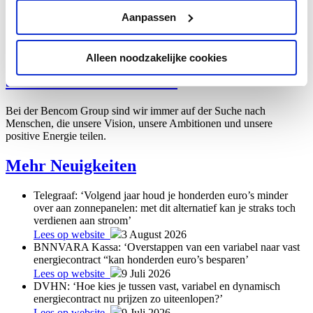
Inboxcursus Digivaardig & Digiveilig,
Aanpassen
Den Haag
Inbeeld Canon, Den Bosch
Symposium UMCG, Groningen
Alleen noodzakelijke cookies
Jobs
Alle offenen Stellen
Bei der Bencom Group sind wir immer auf der Suche nach
Menschen, die unsere Vision, unsere Ambitionen und unsere
positive Energie teilen.
Mehr Neuigkeiten
Telegraaf: ‘Volgend jaar houd je honderden euro’s minder
over aan zonnepanelen: met dit alternatief kan je straks toch
verdienen aan stroom’
Lees op website
3 August 2026
BNNVARA Kassa: ‘Overstappen van een variabel naar vast
energiecontract “kan honderden euro’s besparen’
Lees op website
9 Juli 2026
DVHN: ‘Hoe kies je tussen vast, variabel en dynamisch
energiecontract nu prijzen zo uiteenlopen?’
Lees op website
9 Juli 2026