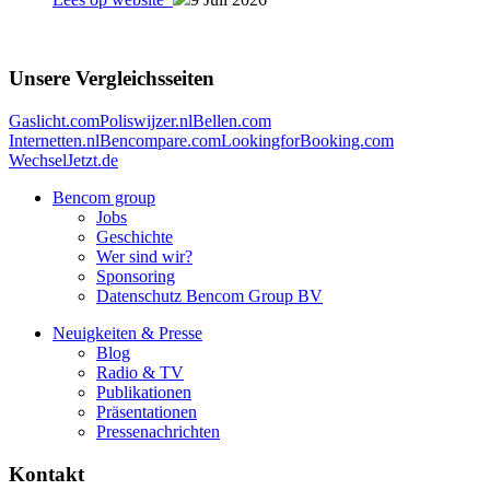
Unsere Vergleichsseiten
Gaslicht.com
Poliswijzer.nl
Bellen.com
Internetten.nl
Bencompare.com
LookingforBooking.com
WechselJetzt.de
Bencom group
Jobs
Geschichte
Wer sind wir?
Sponsoring
Datenschutz Bencom Group BV
Neuigkeiten & Presse
Blog
Radio & TV
Publikationen
Präsentationen
Pressenachrichten
Kontakt