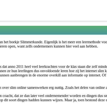
van het boekje Slimmerkunde. Eigenlijk is het meer een leermethode voo
lieren open, want zelfs ondernemers kunnen hier veel aan hebben.
 dat anno 2011 heel veel leerkrachten voor de klas staan die zelf mind
nen ze hun leerlingen dus onvoldoende leren hoe zij het internet sli
r kunnen aanbrengen in de enorme overkill aan informatie op internet. O
over slim online samenwerken erg nuttig. Zoals het delen van online ag
g in coacht, dat ze dan later veel ondernemender worden en dingen dus s
op dit soort dingen hadden kunnen wijzen. Maar ja, toen bestond dez