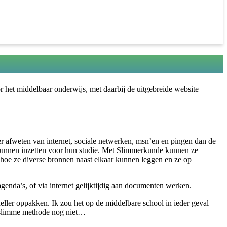
r het middelbaar onderwijs, met daarbij de uitgebreide website
er afweten van internet, sociale netwerken, msn’en en pingen dan de
m kunnen inzetten voor hun studie. Met Slimmerkunde kunnen ze
f hoe ze diverse bronnen naast elkaar kunnen leggen en ze op
enda’s, of via internet gelijktijdig aan documenten werken.
neller oppakken. Ik zou het op de middelbare school in ieder geval
e slimme methode nog niet…