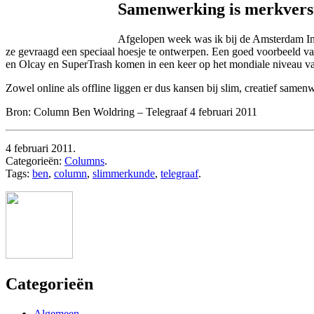
Samenwerking is merkvers
Afgelopen week was ik bij de Amsterdam In
ze gevraagd een speciaal hoesje te ontwerpen. Een goed voorbeeld v
en Olcay en SuperTrash komen in een keer op het mondiale niveau v
Zowel online als offline liggen er dus kansen bij slim, creatief samenw
Bron: Column Ben Woldring – Telegraaf 4 februari 2011
4 februari 2011.
Categorieën:
Columns
.
Tags:
ben
,
column
,
slimmerkunde
,
telegraaf
.
Categorieën
Algemeen