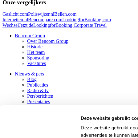
Onze vergelijkers
Gaslicht.com
Poliswijzer.nl
Bellen.com
Internetten.nl
Bencompare.com
LookingforBooking.com
WechselJetzt.de
LookingforBooking Corporate Travel
Bencom Group
Over Bencom Group
Historie
Het team
Sponsoring
Vacatures
Nieuws & pers
Blog
Publicaties
Radio & tv
Persberichten
Presentaties
Contact
Deze website gebruikt co
Verlengde Hereweg 174
Deze website gebruikt coo
9722 AM Groningen
+31 595 425859
info@bencom.nl
advertenties te kunnen la
LinkedIn