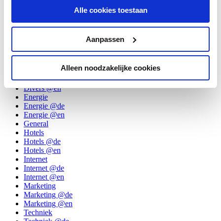
Blogroll
Alle cookies toestaan
Columns
Columns @de
Columns @en
Aanpassen
Digitale televisie
Digitale televisie @de
Digitale televisie @en
Alleen noodzakelijke cookies
Divers
Divers @de
Divers @en
Energie
Energie @de
Energie @en
General
Hotels
Hotels @de
Hotels @en
Internet
Internet @de
Internet @en
Marketing
Marketing @de
Marketing @en
Techniek