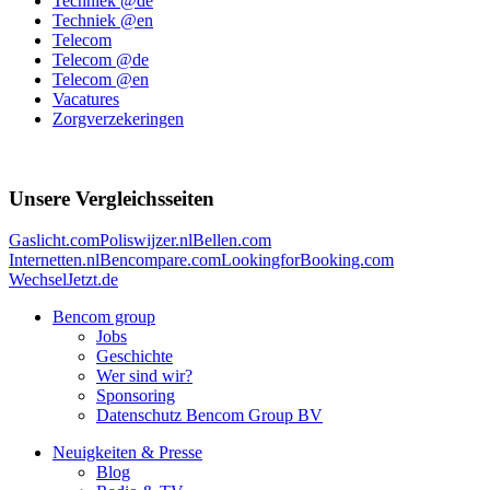
Techniek @de
Techniek @en
Telecom
Telecom @de
Telecom @en
Vacatures
Zorgverzekeringen
Unsere Vergleichsseiten
Gaslicht.com
Poliswijzer.nl
Bellen.com
Internetten.nl
Bencompare.com
LookingforBooking.com
WechselJetzt.de
Bencom group
Jobs
Geschichte
Wer sind wir?
Sponsoring
Datenschutz Bencom Group BV
Neuigkeiten & Presse
Blog