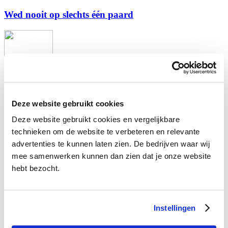
Wed nooit op slechts één paard
Ben Woldring
Wie succesvol wil vissen, neemt verschillende soorten hengels mee
Deze website gebruikt cookies
en diverse soorten aas. Vreemd dus eigenlijk, dat nog steeds veel
Deze website gebruikt cookies en vergelijkbare
ondernemers kansen laten liggen zodra ze gaan hengelen naar
nieuwe medewerkers.
technieken om de website te verbeteren en relevante
advertenties te kunnen laten zien. De bedrijven waar wij
20 September 2010
mee samenwerken kunnen dan zien dat je onze website
Columns @de
Weiterlesen
Tags:
ondernemen 2.0 @de
,
social media @de
,
vacature
hebt bezocht.
@de
,
visie @de
.
Kategorien
Instellingen
Algemeen
Allgemein