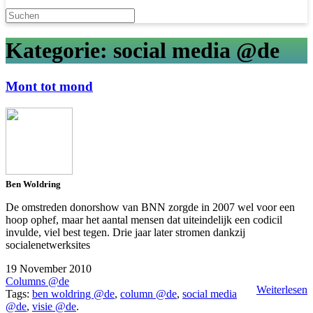
Kategorie: social media @de
Mont tot mond
Ben Woldring
De omstreden donorshow van BNN zorgde in 2007 wel voor een
hoop ophef, maar het aantal mensen dat uiteindelijk een codicil
invulde, viel best tegen. Drie jaar later stromen dankzij
socialenetwerksites
19 November 2010
Columns @de
Weiterlesen
Tags:
ben woldring @de
,
column @de
,
social media
@de
,
visie @de
.