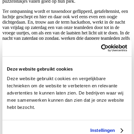
puzzelstukjes vallen goed op hun plek.
Ter ontspanning wordt er tussendoor geflipperd, getafeltennist, een
luchtje geschept en hier en daar ook wel eens even een oogje
dichtgedaan. En, trouw aan de term hackathon, werkt in de nacht
van vrijdag op zaterdag een van onze teamleden door tot in de
vroege uurtjes, om als een van de laatsten het licht uit te doen. In de
nacht van zaterdag op zondag, werken drie dappere teamleden zelfs
de hele nacht door, met een indrukwekkend werkende applicatie tot
resultaat op zondagmorgen.
“And the winner is…”
Deze website gebruikt cookies
Zondagmiddag om 12.00 zijn de 48 uren ten einde en wordt er
gestart met het jureren van de verschillende projecten. Onze pitch
Deze website gebruikt cookies en vergelijkbare
verloopt goed en we concluderen dat we ons mannetje hebben
technieken om de website te verbeteren en relevante
gestaan op de hackathon. Met dit voldane gevoel, maar ook met
advertenties te kunnen laten zien. De bedrijven waar wij
vermoeide hoofden, zitten we later die middag bij de prijsuitreiking.
mee samenwerken kunnen dan zien dat je onze website
Als de uitreiking voor onze track aan de beurt is, horen we de
hebt bezocht.
woorden: “And the winner is… Bencom!”. Voor een paar
momenten blijven we allemaal in ongeloof zitten, tot het eerste
teamlid opspringt en begint te juichen. We zetten ons loopje naar het
podium in.
Instellingen