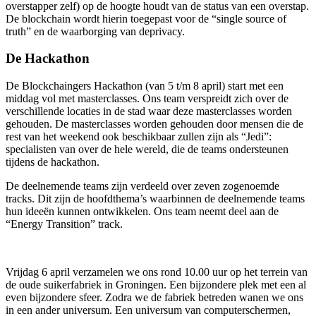
overstapper zelf) op de hoogte houdt van de status van een overstap.
De blockchain wordt hierin toegepast voor de “single source of
truth” en de waarborging van deprivacy.
De Hackathon
De Blockchaingers Hackathon (van 5 t/m 8 april) start met een
middag vol met masterclasses. Ons team verspreidt zich over de
verschillende locaties in de stad waar deze masterclasses worden
gehouden. De masterclasses worden gehouden door mensen die de
rest van het weekend ook beschikbaar zullen zijn als “Jedi”:
specialisten van over de hele wereld, die de teams ondersteunen
tijdens de hackathon.
De deelnemende teams zijn verdeeld over zeven zogenoemde
tracks. Dit zijn de hoofdthema’s waarbinnen de deelnemende teams
hun ideeën kunnen ontwikkelen. Ons team neemt deel aan de
“Energy Transition” track.
Vrijdag 6 april verzamelen we ons rond 10.00 uur op het terrein van
de oude suikerfabriek in Groningen. Een bijzondere plek met een al
even bijzondere sfeer. Zodra we de fabriek betreden wanen we ons
in een ander universum. Een universum van computerschermen,