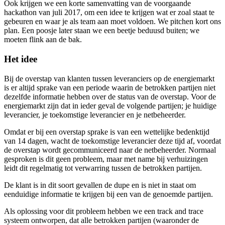
Ook krijgen we een korte samenvatting van de voorgaande
hackathon van juli 2017, om een idee te krijgen wat er zoal staat te
gebeuren en waar je als team aan moet voldoen. We pitchen kort ons
plan. Een poosje later staan we een beetje beduusd buiten; we
moeten flink aan de bak.
Het idee
Bij de overstap van klanten tussen leveranciers op de energiemarkt
is er altijd sprake van een periode waarin de betrokken partijen niet
dezelfde informatie hebben over de status van de overstap. Voor de
energiemarkt zijn dat in ieder geval de volgende partijen; je huidige
leverancier, je toekomstige leverancier en je netbeheerder.
Omdat er bij een overstap sprake is van een wettelijke bedenktijd
van 14 dagen, wacht de toekomstige leverancier deze tijd af, voordat
de overstap wordt gecommuniceerd naar de netbeheerder. Normaal
gesproken is dit geen probleem, maar met name bij verhuizingen
leidt dit regelmatig tot verwarring tussen de betrokken partijen.
De klant is in dit soort gevallen de dupe en is niet in staat om
eenduidige informatie te krijgen bij een van de genoemde partijen.
Als oplossing voor dit probleem hebben we een track and trace
systeem ontworpen, dat alle betrokken partijen (waaronder de