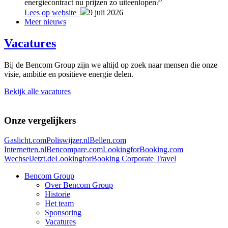
energiecontract nu prijzen zo uiteenlopen?’
Lees op website
9 juli 2026
Meer nieuws
Vacatures
Bij de Bencom Group zijn we altijd op zoek naar mensen die onze
visie, ambitie en positieve energie delen.
Bekijk alle vacatures
Onze vergelijkers
Gaslicht.com
Poliswijzer.nl
Bellen.com
Internetten.nl
Bencompare.com
LookingforBooking.com
WechselJetzt.de
LookingforBooking Corporate Travel
Bencom Group
Over Bencom Group
Historie
Het team
Sponsoring
Vacatures