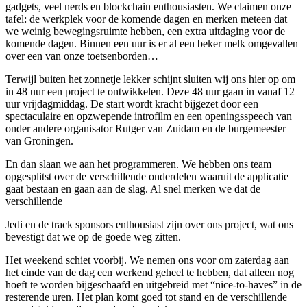
gadgets, veel nerds en blockchain enthousiasten. We claimen onze
tafel: de werkplek voor de komende dagen en merken meteen dat
we weinig bewegingsruimte hebben, een extra uitdaging voor de
komende dagen. Binnen een uur is er al een beker melk omgevallen
over een van onze toetsenborden…
Terwijl buiten het zonnetje lekker schijnt sluiten wij ons hier op om
in 48 uur een project te ontwikkelen. Deze 48 uur gaan in vanaf 12
uur vrijdagmiddag. De start wordt kracht bijgezet door een
spectaculaire en opzwepende introfilm en een openingsspeech van
onder andere organisator Rutger van Zuidam en de burgemeester
van Groningen.
En dan slaan we aan het programmeren. We hebben ons team
opgesplitst over de verschillende onderdelen waaruit de applicatie
gaat bestaan en gaan aan de slag. Al snel merken we dat de
verschillende
Jedi en de track sponsors enthousiast zijn over ons project, wat ons
bevestigt dat we op de goede weg zitten.
Het weekend schiet voorbij. We nemen ons voor om zaterdag aan
het einde van de dag een werkend geheel te hebben, dat alleen nog
hoeft te worden bijgeschaafd en uitgebreid met “nice-to-haves” in de
resterende uren. Het plan komt goed tot stand en de verschillende