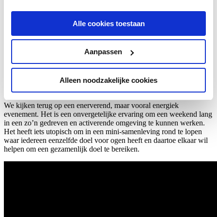
We mogen de 1e prijs in ontvangst nemen en de pitch van ons
project houden. De juryleden stellen dat ons project heeft
gewonnen, omdat het op alle vlakken goed in elkaar steekt.
Alle cookies toestaan
Het project is er op toegespitst om een heel concreet en heel reëel
probleem op te lossen. Bovendien is het heel schaalbaar. Het sterkste
Aanpassen
punt is misschien wel dat het project in principe universeel is voor
alle overstaptrajecten, ongeacht welke markt en ongeacht in welk
land. Ook qua technische uitvoering wordt het project geprezen, iets
Alleen noodzakelijke cookies
wat nog eens werd bekroond met een prijs voor de kwaliteit van de
geschreven code.
We kijken terug op een enerverend, maar vooral energiek
evenement. Het is een onvergetelijke ervaring om een weekend lang
in een zo’n gedreven en activerende omgeving te kunnen werken.
Het heeft iets utopisch om in een mini-samenleving rond te lopen
waar iedereen eenzelfde doel voor ogen heeft en daartoe elkaar wil
helpen om een gezamenlijk doel te bereiken.