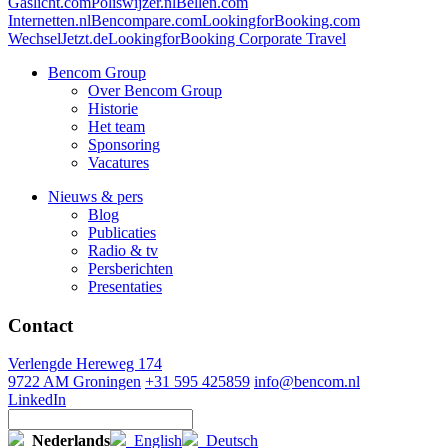
Gaslicht.com
Poliswijzer.nl
Bellen.com
Internetten.nl
Bencompare.com
LookingforBooking.com
WechselJetzt.de
LookingforBooking Corporate Travel
Bencom Group
Over Bencom Group
Historie
Het team
Sponsoring
Vacatures
Nieuws & pers
Blog
Publicaties
Radio & tv
Persberichten
Presentaties
Contact
Verlengde Hereweg 174
9722 AM Groningen
+31 595 425859
info@bencom.nl
LinkedIn
Nederlands
English
Deutsch