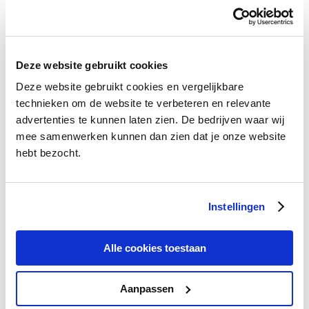
Het was zo bevrijdend om voor even van het crisisdenken verlost te
zijn. Na Brazilië is dit het volgende Latijns-Amerikaanse land om de
komende tien jaar scherp in de gaten te houden.
Deze website gebruikt cookies
1 mei 2012.
Categorieën:
Columns
.
Deze website gebruikt cookies en vergelijkbare
technieken om de website te verbeteren en relevante
advertenties te kunnen laten zien. De bedrijven waar wij
mee samenwerken kunnen dan zien dat je onze website
hebt bezocht.
Categorieën
Instellingen
Algemeen
Allgemein
Blogroll
Alle cookies toestaan
Columns
Columns @de
Columns @en
Aanpassen
Digitale televisie
Digitale televisie @de