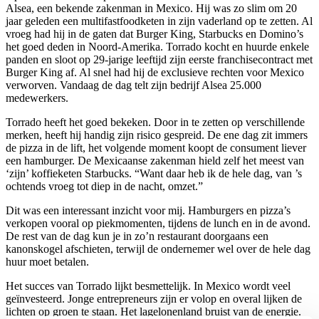
Alsea, een bekende zakenman in Mexico. Hij was zo slim om 20
jaar geleden een multifastfoodketen in zijn vaderland op te zetten. Al
vroeg had hij in de gaten dat Burger King, Starbucks en Domino’s
het goed deden in Noord-Amerika. Torrado kocht en huurde enkele
panden en sloot op 29-jarige leeftijd zijn eerste franchisecontract met
Burger King af. Al snel had hij de exclusieve rechten voor Mexico
verworven. Vandaag de dag telt zijn bedrijf Alsea 25.000
medewerkers.
Torrado heeft het goed bekeken. Door in te zetten op verschillende
merken, heeft hij handig zijn risico gespreid. De ene dag zit immers
de pizza in de lift, het volgende moment koopt de consument liever
een hamburger. De Mexicaanse zakenman hield zelf het meest van
‘zijn’ koffieketen Starbucks. “Want daar heb ik de hele dag, van ’s
ochtends vroeg tot diep in de nacht, omzet.”
Dit was een interessant inzicht voor mij. Hamburgers en pizza’s
verkopen vooral op piekmomenten, tijdens de lunch en in de avond.
De rest van de dag kun je in zo’n restaurant doorgaans een
kanonskogel afschieten, terwijl de ondernemer wel over de hele dag
huur moet betalen.
Het succes van Torrado lijkt besmettelijk. In Mexico wordt veel
geïnvesteerd. Jonge entrepreneurs zijn er volop en overal lijken de
lichten op groen te staan. Het lagelonenland bruist van de energie.