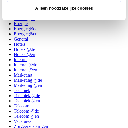
Digitale televisie @en
Divers
Alleen noodzakelijke cookies
Divers @de
Divers @en
Energie
Energie @de
Energie @en
General
Hotels
Hotels @de
Hotels @en
Internet
Internet @de
Internet @en
Marketing
Marketing @de
Marketing @en
Techniek
Techniek @de
Techniek @en
Telecom
Telecom @de
Telecom @en
Vacatures
Zorgverzekeringen