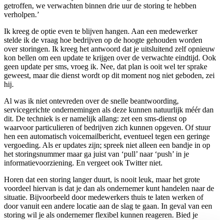
getroffen, we verwachten binnen drie uur de storing te hebben
verholpen.’
Ik kreeg de optie even te blijven hangen. Aan een medewerker
stelde ik de vraag hoe bedrijven op de hoogte gehouden worden
over storingen. Ik kreeg het antwoord dat je uitsluitend zelf opnieuw
kon bellen om een update te krijgen over de verwachte eindtijd. Ook
geen update per sms, vroeg ik. Nee, dat plan is ooit wel ter sprake
geweest, maar die dienst wordt op dit moment nog niet geboden, zei
hij.
Al was ik niet ontevreden over de snelle beantwoording,
servicegerichte ondernemingen als deze kunnen natuurlijk méér dan
dit. De techniek is er namelijk allang: zet een sms-dienst op
waarvoor particulieren of bedrijven zich kunnen opgeven. Of stuur
hen een automatisch voicemailbericht, eventueel tegen een geringe
vergoeding. Als er updates zijn; spreek niet alleen een bandje in op
het storingsnummer maar ga juist van ‘pull’ naar ‘push’ in je
informatievoorziening. En vergeet ook Twitter niet.
Horen dat een storing langer duurt, is nooit leuk, maar het grote
voordeel hiervan is dat je dan als ondernemer kunt handelen naar de
situatie. Bijvoorbeeld door medewerkers thuis te laten werken of
door vanuit een andere locatie aan de slag te gaan. In geval van een
storing wil je als ondernemer flexibel kunnen reageren. Bied je