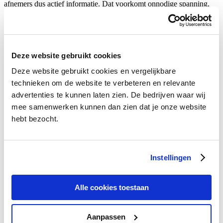
afnemers dus actief informatie. Dat voorkomt onnodige spanning,
ook als die juist eraf is.
Bron:
Column Ben Woldring – Telegraaf 1 april 2011
Deze website gebruikt cookies
1 April 2011.
Kategorien:
Columns @de
,
Energie @de
.
Deze website gebruikt cookies en vergelijkbare
technieken om de website te verbeteren en relevante
advertenties te kunnen laten zien. De bedrijven waar wij
mee samenwerken kunnen dan zien dat je onze website
hebt bezocht.
Kategorien
Instellingen
Algemeen
Allgemein
Blogroll
Alle cookies toestaan
Columns
Columns @de
Columns @en
Aanpassen
Digitale televisie