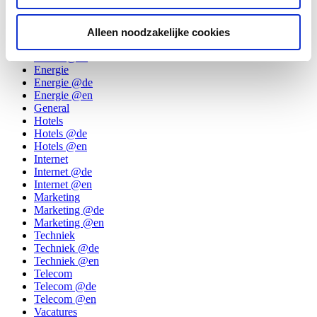
Digitale televisie @de
Digitale televisie @en
Divers
Alleen noodzakelijke cookies
Divers @de
Divers @en
Energie
Energie @de
Energie @en
General
Hotels
Hotels @de
Hotels @en
Internet
Internet @de
Internet @en
Marketing
Marketing @de
Marketing @en
Techniek
Techniek @de
Techniek @en
Telecom
Telecom @de
Telecom @en
Vacatures