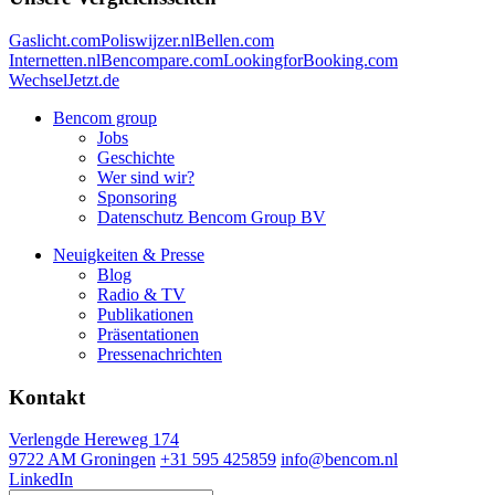
Gaslicht.com
Poliswijzer.nl
Bellen.com
Internetten.nl
Bencompare.com
LookingforBooking.com
WechselJetzt.de
Bencom group
Jobs
Geschichte
Wer sind wir?
Sponsoring
Datenschutz Bencom Group BV
Neuigkeiten & Presse
Blog
Radio & TV
Publikationen
Präsentationen
Pressenachrichten
Kontakt
Verlengde Hereweg 174
9722 AM Groningen
+31 595 425859
info@bencom.nl
LinkedIn