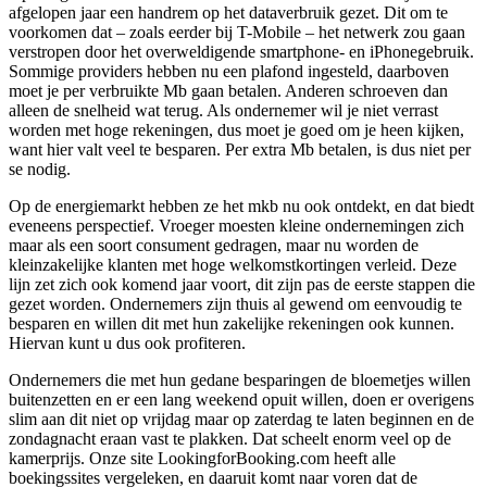
afgelopen jaar een handrem op het dataverbruik gezet. Dit om te
voorkomen dat – zoals eerder bij T-Mobile – het netwerk zou gaan
verstropen door het overweldigende smartphone- en iPhonegebruik.
Sommige providers hebben nu een plafond ingesteld, daarboven
moet je per verbruikte Mb gaan betalen. Anderen schroeven dan
alleen de snelheid wat terug. Als ondernemer wil je niet verrast
worden met hoge rekeningen, dus moet je goed om je heen kijken,
want hier valt veel te besparen. Per extra Mb betalen, is dus niet per
se nodig.
Op de energiemarkt hebben ze het mkb nu ook ontdekt, en dat biedt
eveneens perspectief. Vroeger moesten kleine ondernemingen zich
maar als een soort consument gedragen, maar nu worden de
kleinzakelijke klanten met hoge welkomstkortingen verleid. Deze
lijn zet zich ook komend jaar voort, dit zijn pas de eerste stappen die
gezet worden. Ondernemers zijn thuis al gewend om eenvoudig te
besparen en willen dit met hun zakelijke rekeningen ook kunnen.
Hiervan kunt u dus ook profiteren.
Ondernemers die met hun gedane besparingen de bloemetjes willen
buitenzetten en er een lang weekend opuit willen, doen er overigens
slim aan dit niet op vrijdag maar op zaterdag te laten beginnen en de
zondagnacht eraan vast te plakken. Dat scheelt enorm veel op de
kamerprijs. Onze site LookingforBooking.com heeft alle
boekingssites vergeleken, en daaruit komt naar voren dat de