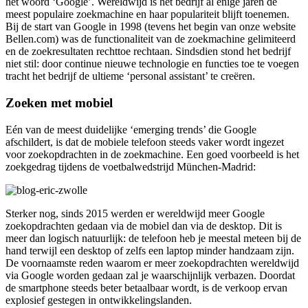
het woord ‘Google’. Wereldwijd is het bedrijf al enige jaren de
meest populaire zoekmachine en haar populariteit blijft toenemen.
Bij de start van Google in 1998 (tevens het begin van onze website
Bellen.com) was de functionaliteit van de zoekmachine gelimiteerd
en de zoekresultaten rechttoe rechtaan. Sindsdien stond het bedrijf
niet stil: door continue nieuwe technologie en functies toe te voegen
tracht het bedrijf de ultieme ‘personal assistant’ te creëren.
Zoeken met mobiel
Eén van de meest duidelijke ‘emerging trends’ die Google
afschildert, is dat de mobiele telefoon steeds vaker wordt ingezet
voor zoekopdrachten in de zoekmachine. Een goed voorbeeld is het
zoekgedrag tijdens de voetbalwedstrijd München-Madrid:
Sterker nog, sinds 2015 werden er wereldwijd meer Google
zoekopdrachten gedaan via de mobiel dan via de desktop. Dit is
meer dan logisch natuurlijk: de telefoon heb je meestal meteen bij de
hand terwijl een desktop of zelfs een laptop minder handzaam zijn.
De voornaamste reden waarom er meer zoekopdrachten wereldwijd
via Google worden gedaan zal je waarschijnlijk verbazen. Doordat
de smartphone steeds beter betaalbaar wordt, is de verkoop ervan
explosief gestegen in ontwikkelingslanden.