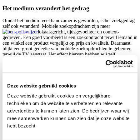
Het medium verandert het gedrag
Omdat het medium veel handzamer is geworden, is het zoekgedrag
zelf ook veranderd. Mobiele zoekopdrachten zijn meer
lokaal-gericht, tijdsgevoeliger en context-
gedreven. Een goed voorbeeld is een zoekopdracht terwijl iemand in
een winkel een product vergelijkt op prijs en kwaliteit. Daarnaast
blijkt een groot gedeelte van mobiele zoekopdrachten te gebeuren
terwijl de TV aanstaat. Het effect hiervan hebben wij zelf
meegemaakt toen onze CEO Ben zelf verscheen in een uitzending
van Kassa!. Gedurende de uitzending steeg het (mobiele)
internetverkeer naar onze site
Poliswijzer
enorm.
Als online marketeer bij Bencom en algemeen Google-idioot ben ik
Deze website gebruikt cookies
natuurlijk zeer benieuwd naar de invloed die mobiele telefoons in de
toekomst gaan hebben op het zoekgedrag van mensen. Vooral met
Deze website gebruikt cookies en vergelijkbare
de opkomst van voice-search en ‘personal assistants’ zoals Siri en
technieken om de website te verbeteren en relevante
Cortana zal de toekomst van zoekopdrachten hoogstwaarschijnlijk
verder evolueren. Hoe zoekgedrag zal ook veranderen: ik hou de
advertenties te kunnen laten zien. De bedrijven waar wij
ontwikkelingen nauw in de gaten!
mee samenwerken kunnen dan zien dat je onze website
hebt bezocht.
Door Eric Zwolle