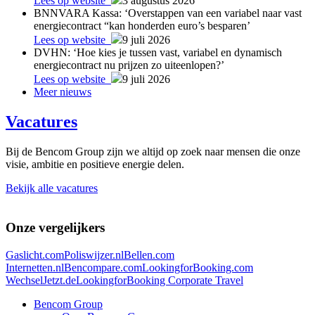
Lees op website
3 augustus 2026
BNNVARA Kassa: ‘Overstappen van een variabel naar vast
energiecontract “kan honderden euro’s besparen’
Lees op website
9 juli 2026
DVHN: ‘Hoe kies je tussen vast, variabel en dynamisch
energiecontract nu prijzen zo uiteenlopen?’
Lees op website
9 juli 2026
Meer nieuws
Vacatures
Bij de Bencom Group zijn we altijd op zoek naar mensen die onze
visie, ambitie en positieve energie delen.
Bekijk alle vacatures
Onze vergelijkers
Gaslicht.com
Poliswijzer.nl
Bellen.com
Internetten.nl
Bencompare.com
LookingforBooking.com
WechselJetzt.de
LookingforBooking Corporate Travel
Bencom Group